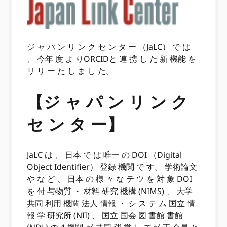
ジ ャ パ ン リ ン ク セ ン タ ー （JaLC） で は
、 今年 度 よ りORCIDと 連 携 し た 新 機能 を
リ リ ー た し ま し た。
【ジ ャ パ ン リ ン ク
セ ン タ ー】
JaLC は 、 日本 で は 唯一 の DOI （Digital
Object Identifier） 登録 機関 で す。 学術論文
や な ど 、 日本 の 様 々 な テ ツ を 対 象 DOI
を 付 与物質 ・ 材料 研究 機構 (NIMS) 、 大学
共同 利用 機関 法人 情報 ・ シ ス テ ム 国立 情
報 学 研究所 (NII) 、 国立 国会 図 書館 書館