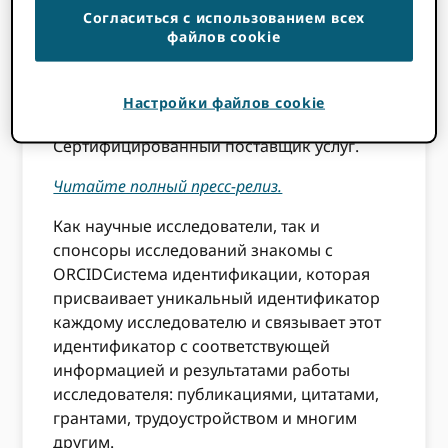
предоставления и исследования, от стадии
Согласиться с использованием всех
подачи заявки до проверок, утверждений
файлов cookie
и отчетов о результатах. Мы рады
объявить об еще одном большом шаге к
этой цели: программное обеспечение
Настройки файлов cookie
SmartSimple официально признано
ORCID
Сертифицированный поставщик услуг.
Читайте полный пресс-релиз.
Как научные исследователи, так и
спонсоры исследований знакомы с
ORCIDСистема идентификации, которая
присваивает уникальный идентификатор
каждому исследователю и связывает этот
идентификатор с соответствующей
информацией и результатами работы
исследователя: публикациями, цитатами,
грантами, трудоустройством и многим
другим.