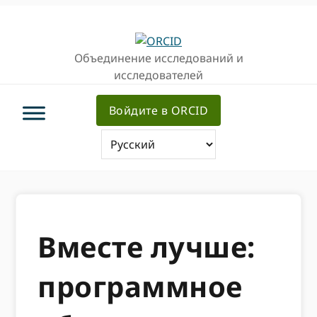
Перейти
Перейти
к
к
основной
основному
Объединение исследований и
навигации
содержанию
исследователей
Войдите в ORCID
Вместе лучше:
программное