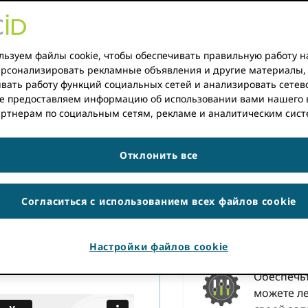
Нет ORCID все же?
ЗАРЕГИСТРИРУЙТЕСЬ ДЛЯ СВОЕГО ORCID СЕЙЧАС
ьзуем файлы cookie, чтобы обеспечивать правильную работу н
персонализировать рекламные объявления и другие материалы,
вать работу функций социальных сетей и анализировать сетев
е предоставляем информацию об использовании вами нашего 
артнерам по социальным сетям, рекламе и аналитическим сист
Зачем 
ификатор исследователя
альный постоянный
Научиться
Отклонить все
использовать отдельные
больше в
научных исследований и
времени н
едоставляем ORCID
Согласиться с использованием всех файлов cookie
 могли реализовать наше
ует в исследованиях,
, однозначно
Оптими
Настройки файлов cookie
ладом в разные
Обеспечь
можете л