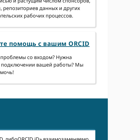
исью и растущим числом спонсоров,
, репозиториев данных и других
тельских рабочих процессов.
те помощь с вашим ORCID
 проблемы со входом? Нужна
 подключении вашей работы? Мы
мочь!
D, либоORCID iD» взаимозаменяемо,