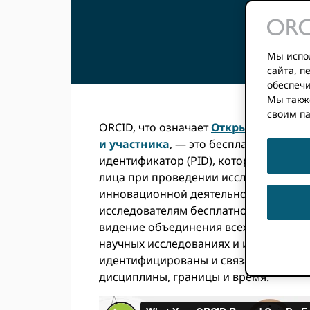
Мы испол
сайта, 
обеспечи
Мы такж
своим п
ORCID, что означает
Открытый идент
и участника
, — это бесплатный уник
идентификатор (PID), который могут 
лица при проведении исследований, 
инновационной деятельности. Мы пр
исследователям бесплатно, чтобы мы
видение объединения всех, кто участв
научных исследованиях и инновациях
идентифицированы и связаны с их вк
дисциплины, границы и время.