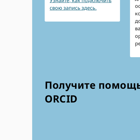
Узнайте, как подключить
о
свою запись здесь.
к
д
в
о
р
Получите помощь
ORCID