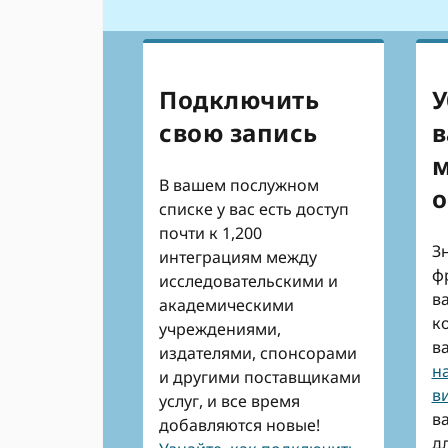
Подключить
У
свою запись
в
В вашем послужном
о
списке у вас есть доступ
почти к 1,200
З
интеграциям между
ф
исследовательскими и
в
академическими
к
учреждениями,
в
издателями, спонсорами
н
и другими поставщиками
в
услуг, и все время
в
добавляются новые!
д