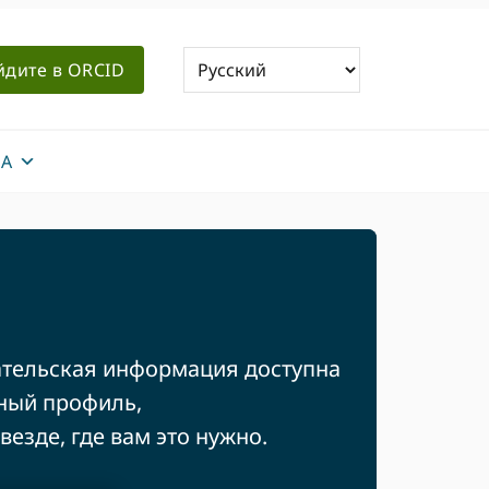
йдите в ORCID
А
ательская информация доступна
ный профиль,
езде, где вам это нужно.