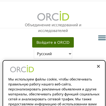
Перейти
Перейти
к
к
основной
основному
навигации
содержанию
Объединение исследований и
исследователей
Войдите в ORCID
Мы используем файлы cookie, чтобы обеспечивать
Вы здесь:
Главная
/
Our Policies
правильную работу нашего веб-сайта,
персонализировать рекламные объявления и другие
материалы, обеспечивать работу функций социальных
сетей и анализировать сетевой трафик. Мы также
Our Policies
предоставляем информацию об использовании вами