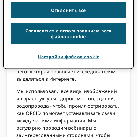
работаю над этим уже семь лет. Имея
более 6 миллионов пользователей и 1000
Отклонить все
участников по всему миру, мы полагаемся
на наше сообщество, чтобы помочь
объяснить, что мы из себя представляем и
Согласиться с использованием всех
файлов cookie
как ORCID работает, и почему это важно.
Нам тоже нужно упростить вам задачу!
Мы - открытая инфраструктура, созданная
Настройки файлов cookie
исследовательским сообществом и для
него, которая позволяет исследователям
выделяться в Интернете.
Мы использовали все виды изображений
инфраструктуры - дорог, мостов, зданий,
водопровода - чтобы проиллюстрировать,
как ORCID помогает устанавливать связи
между частями информации. Мы
регулярно проводим вебинары с
заинтересованными сторонами, чтобы