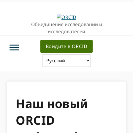
Перейти
Перейти
к
к
основной
основному
Объединение исследований и
навигации
содержанию
исследователей
Войдите в ORCID
Наш новый
ORCID