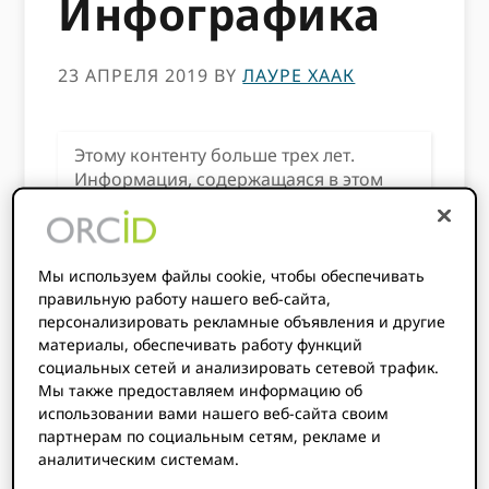
Инфографика
23 АПРЕЛЯ 2019
BY
ЛАУРЕ ХААК
Этому контенту больше трех лет.
Информация, содержащаяся в этом
посте, может быть неточной.
Мы используем файлы cookie, чтобы обеспечивать
Получите доступ к новейшей графике
правильную работу нашего веб-сайта,
«добродетельного круга» (и многому
персонализировать рекламные объявления и другие
материалы, обеспечивать работу функций
другому!) в нашем
Библиотека
социальных сетей и анализировать сетевой трафик.
брендов
.
Мы также предоставляем информацию об
использовании вами нашего веб-сайта своим
партнерам по социальным сетям, рекламе и
ORCID - простая концепция, которую на
аналитическим системам.
удивление трудно объяснить. Я знаю. Я