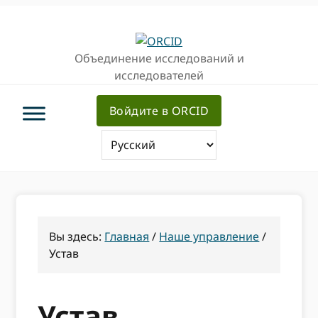
Перейти
Перейти
к
к
основной
основному
Объединение исследований и
навигации
содержанию
исследователей
Войдите в ORCID
Вы здесь:
Главная
/
Наше управление
/
Устав
Устав