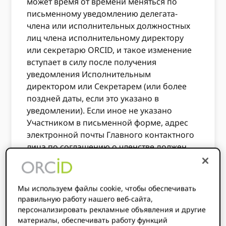
может время от времени меняться по
письменному уведомлению делегата-
члена или исполнительных должностных
лиц члена исполнительному директору
или секретарю ORCID, и такое изменение
вступает в силу после получения
уведомления Исполнительным
директором или Секретарем (или более
поздней даты, если это указано в
уведомлении). Если иное не указано
Участником в письменной форме, адрес
электронной почты Главного контактного
лица по соглашению о членстве должен
быть адресом электронной почты для
целей любого уведомления или проверки
для Участников по настоящему
Мы используем файлы cookie, чтобы обеспечивать
Соглашению или иным образом,
правильную работу нашего веб-сайта,
требуемого в соответствии с
персонализировать рекламные объявления и другие
законодательством штата Делавэр.
материалы, обеспечивать работу функций