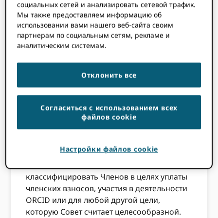
социальных сетей и анализировать сетевой трафик.
Раздел 2
. Квалификация. Любая
Мы также предоставляем информацию об
организация, продемонстрировавшая
использовании вами нашего веб-сайта своим
партнерам по социальным сетям, рекламе и
интерес к научной коммуникации и
аналитическим системам.
желающая поддержать миссию и цель
ORCID и который в остальном
соответствует условиям членства, время от
Отклонить все
времени устанавливаемым Советом
директоров («Совет»), может подать
заявку на то, чтобы стать Членом ORCID
Согласиться с использованием всех
файлов cookie
заключив членский договор с ORCID.
Права, обязанности, привилегии и
требования Членов определяются и могут
Настройки файлов cookie
время от времени изменяться Советом.
Совет может дополнительно
классифицировать Членов в целях уплаты
членских взносов, участия в деятельности
ORCID или для любой другой цели,
которую Совет считает целесообразной.