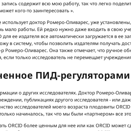
 запись содержит всю мою работу, так что легко подел
ожет кого-то заинтересовать ».
 использует доктор Ромеро-Оливарес, уже установлены, 
ь мало работы. Ей редко нужно даже входить в свою уче
 для ее издателя все автоматически загружается в ее зап
 вхожу в систему, чтобы позволить издателям получать д
 д-р Ромеро-Оливарес. Она также отмечает, что ручное 
я, если только исследователь не перемещает учреждения
ненное ПИД-регуляторами
рмации о других исследователях. Доктор Ромеро-Оливаре
чреждении, публикациях другого исследователя - или даж
нство исследователей моего возраста плодовиты ORCID п
только начиналось, так что мы были «партнером» все это
лать ORCID более ценным для нее или как ORCID может с