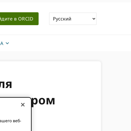
йдите в ORCID
А
ля
 доктором
ашего веб-