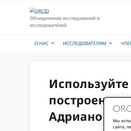
Перейти
Перейти
к
к
Объединение исследований и
основной
основному
исследователей
навигации
содержанию
О НАС
ИССЛЕДОВАТЕЛЯМ
ЧЛЕ
Используйте 
построения 
Адрианой Ро
Мы испол
сайта, 