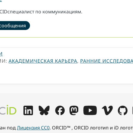
CIDспециалист по коммуникациям.
 сообщения
И
МИ:
АКАДЕМИЧЕСКАЯ КАРЬЕРА
,
РАННИЕ ИССЛЕДОВ
ван под
Лицензия CC0
. ORCID™ , ORCID логотип и iD лог