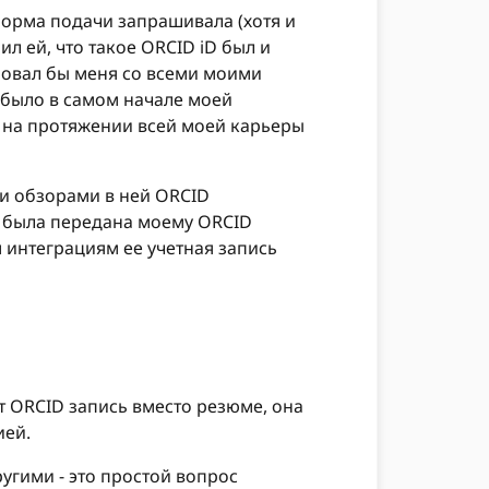
форма подачи запрашивала (хотя и
л ей, что такое ORCID iD был и
ровал бы меня со всеми моими
о было в самом начале моей
D на протяжении всей моей карьеры
и обзорами в ней ORCID
я была передана моему ORCID
им интеграциям ее учетная запись
т ORCID запись вместо резюме, она
ией.
угими - это простой вопрос