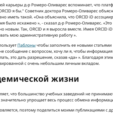
ей карьеры д-р Ромеро-Оливарес вспоминает, что плат
ORCID я бы." Советник доктора Ромеро-Оливарес объясни
зно иметь такой. «Она объяснила, что ORCID iD ассоции
я было искажено », - сказал д-р Ромеро-Оливарес. «Эт
но новым. Так, ORCID и я выросла вместе. Имея ORCID i
вать мою административную работу ».
пользует
Паблоны
чтобы заполнить ее новыми статьями 
мне сообщение с вопросом, хочу ли я, чтобы информаци
лать, это дать разрешение, сказав «да» ». Благодаря эт
изированной с очень небольшим личным вкладом.
демической жизни
ляет, что большинство учебных заведений не принимаю
ь значительно упрощает весь процесс обмена информац
овляется, поэтому поделиться моими публикациями с др