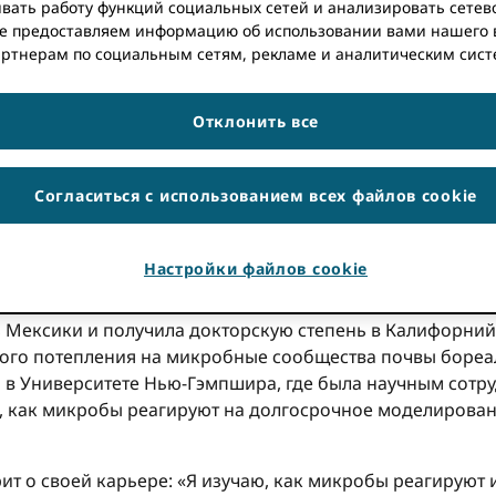
ЛЛИС
вать работу функций социальных сетей и анализировать сетев
е предоставляем информацию об использовании вами нашего 
артнерам по социальным сетям, рекламе и аналитическим сист
 Информация, содержащаяся в этом посте, может быть н
Отклонить все
IDКатрина Уиллис разговаривает с доктором Ромеро-Ол
-Мексико, о том, как ORCID внесла свой вклад в ее ака
Согласиться с использованием всех файлов cookie
t
Университет штата Нью-Мексико
, почвенный микроби
й интересно понять, как микробы реагируют и адаптиру
Настройки файлов cookie
ше понять и спланировать влияние глобального изменен
Мексики и получила докторскую степень в Калифорнийс
ого потепления на микробные сообщества почвы бореал
 в Университете Нью-Гэмпшира, где была научным сотр
, как микробы реагируют на долгосрочное моделирован
ит о своей карьере: «Я изучаю, как микробы реагируют