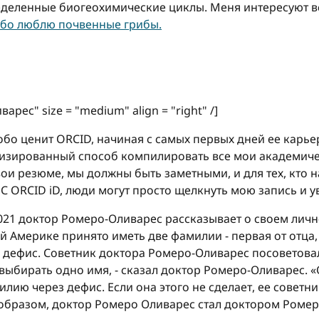
ределенные биогеохимические циклы. Меня интересуют вс
бо люблю почвенные грибы.
арес" size = "medium" align = "right" /]
бо ценит ORCID, начиная с самых первых дней ее карье
атизированный способ компилировать все мои академиче
ои резюме, мы должны быть заметными, и для тех, кто н
 ORCID iD, люди могут просто щелкнуть мою запись и уви
2021 доктор Ромеро-Оливарес рассказывает о своем лич
 Америке принято иметь две фамилии - первая от отца,
 дефис. Советник доктора Ромеро-Оливарес посоветовал
 выбирать одно имя, - сказал доктор Ромеро-Оливарес. 
лию через дефис. Если она этого не сделает, ее советни
 образом, доктор Ромеро Оливарес стал доктором Роме