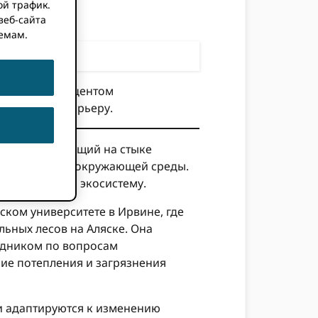
ой трафик.
веб-сайта
емам.
еточной.
иваресом, доцентом
демическую карьеру.
олог, работающий на стыке
ются к стрессу окружающей среды.
ия климата на экосистему.
ком университете в Ирвине, где
ьных лесов на Аляске. Она
удником по вопросам
ие потепления и загрязнения
 и адаптируются к изменению