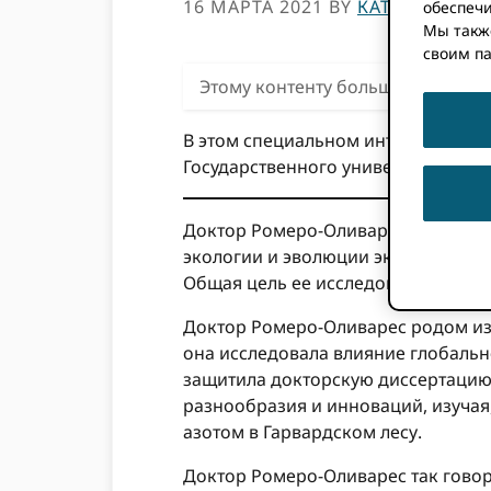
16 МАРТА 2021
BY
КАТРИНА УИ
обеспечи
Мы такж
своим п
Этому контенту больше трех лет.
В этом специальном интервью ORC
Государственного университета Нью
Доктор Ромеро-Оливарес,
доцент
a
экологии и эволюции экосистем. Е
Общая цель ее исследования - луч
Доктор Ромеро-Оливарес родом из 
она исследовала влияние глобальн
защитила докторскую диссертацию
разнообразия и инноваций, изучая
азотом в Гарвардском лесу.
Доктор Ромеро-Оливарес так говор