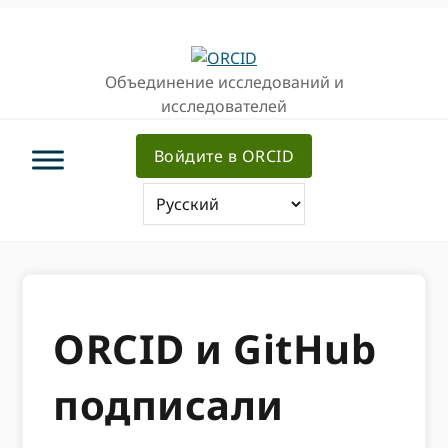
Перейти
Перейти
к
к
основной
основному
Объединение исследований и
навигации
содержанию
исследователей
Войдите в ORCID
ORCID и GitHub
подписали