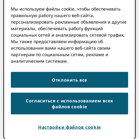
исследователями и технологическими
организациями по всему миру и
Мы используем файлы cookie, чтобы обеспечивать
правильную работу нашего веб-сайта,
являющуюся крупнейшим в мире
персонализировать рекламные объявления и другие
хостингом исходного кода.
материалы, обеспечивать работу функций
социальных сетей и анализировать сетевой трафик.
Мы также предоставляем информацию об
использовании вами нашего веб-сайта своим
Chris ShillumИсполнительный директор
партнерам по социальным сетям, рекламе и
ORCID сказал: «Интеграция между ORCID и
аналитическим системам.
GitHub уже несколько лет является одной
из самых востребованных функций
Отклонить все
нашего сообщества, поэтому мы рады
объявить об этом партнерстве. В
конечном итоге мы надеемся, что наше
Согласиться с использованием всех
сотрудничество позволит огромному
файлов cookie
количеству людей, которые вносят свой
вклад в исследования, в основном или
частично, посредством разработки
Настройки файлов cookie
программного обеспечения, получить