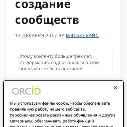
создание
сообществ
13 ДЕКАБРЯ 2017
BY
МЭТЬЮ БАЙС
Этому контенту больше трех лет.
Информация, содержащаяся в этом
посте, может быть неточной.
ORCID консорциумы имеют
основополагающее значение для
Наша
миссия
. Чтобы добиться успеха в создании
национальных и региональных сообществ
Мы используем файлы cookie, чтобы обеспечивать
правильную работу нашего веб-сайта,
практиков, поддерживающих глобальную
персонализировать рекламные объявления и другие
открытую исследовательскую
материалы, обеспечивать работу функций
инфраструктуру, нам нужна
социальных сетей и анализировать сетевой трафик.