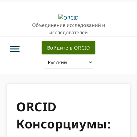
Перейти
Перейти
к
к
основной
основному
Объединение исследований и
навигации
содержанию
исследователей
Войдите в ORCID
ORCID
Консорциумы: