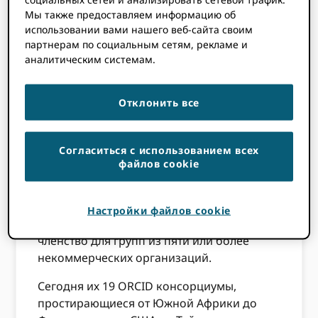
приверженность членов наших
Мы также предоставляем информацию об
консорциумов и их ведущих организаций.
использовании вами нашего веб-сайта своим
партнерам по социальным сетям, рекламе и
Наша программа консорциума
аналитическим системам.
официально стартовала в ноябре 2014
года после проекта по усыновлению и
Отклонить все
интеграции, реализованного в 2013–14
годах и финансируемого Фондом
Альфреда П. Слоана. Целью нашей
Согласиться с использованием всех
программы консорциума было
файлов cookie
облегчение принятия и использования
ORCID идентификаторов через
сообщества практиков, предоставляя
Настройки файлов cookie
стимулы в виде значительных скидок на
членство для групп из пяти или более
некоммерческих организаций.
Сегодня их 19 ORCID консорциумы,
простирающиеся от Южной Африки до