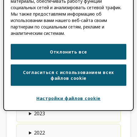
материалы, обеспечивать работу функций
пользовательский интерфейс для
социальных сетей и анализировать сетевой трафик.
исследователей, когда они сталкиваются с
Мы также предоставляем информацию об
ORCID, Вы ORCID Поставщик услуг готов
использовании вами нашего веб-сайта своим
сертифицировать? Узнайте, как
партнерам по социальным сетям, рекламе и
здесь:
Программа сертификации
аналитическим системам.
поставщиков услуг
.
Отклонить все
2026
Согласиться с использованием всех
2025
файлов cookie
2024
Настройки файлов cookie
2023
2022