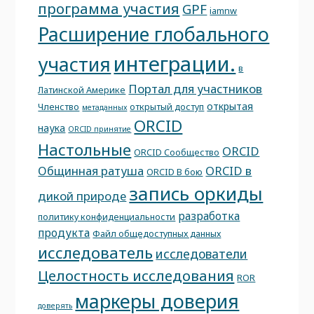
программа участия
GPF
iamnw
Расширение глобального
интеграции.
участия
в
Портал для участников
Латинской Америке
открытая
Членство
открытый доступ
метаданных
ORCID
наука
ORCID принятие
Настольные
ORCID
ORCID Сообщество
Общинная ратуша
ORCID в
ORCID В бою
запись оркиды
дикой природе
разработка
политику конфиденциальности
продукта
Файл общедоступных данных
исследователь
исследователи
Целостность исследования
ROR
маркеры доверия
доверять