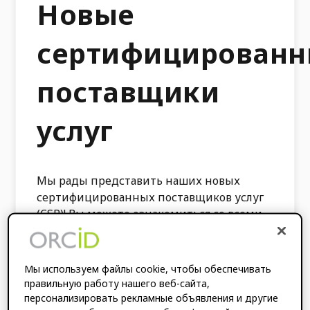
Новые
сертифицирован
поставщики
услуг
Мы рады представить наших новых
сертифицированных поставщиков услуг
(CSP)! Вы можете ознакомиться со всеми
нашими CSP.
здесь
. Сертификация
поставщика услуг обеспечивает простую
и достоверную интеграцию в локальные
Мы используем файлы cookie, чтобы обеспечивать
рабочие процессы и системы и
правильную работу нашего веб-сайта,
обеспечивает более единообразный
персонализировать рекламные объявления и другие