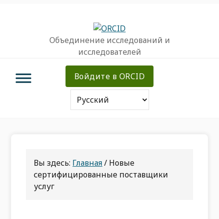
Перейти
Перейти
Перейти
к
к
к
основной
основному
основной
Объединение исследований и
навигации
содержанию
врезке
исследователей
Войдите в ORCID
Вы здесь:
Главная
/
Новые
сертифицированные поставщики
услуг