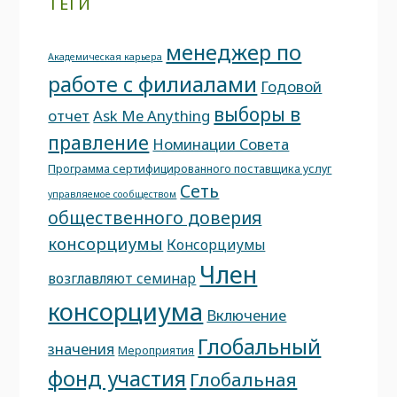
ТЕГИ
менеджер по
Академическая карьера
работе с филиалами
Годовой
выборы в
отчет
Ask Me Anything
правление
Номинации Совета
Программа сертифицированного поставщика услуг
Сеть
управляемое сообществом
общественного доверия
консорциумы
Консорциумы
Член
возглавляют семинар
консорциума
Включение
Глобальный
значения
Мероприятия
фонд участия
Глобальная