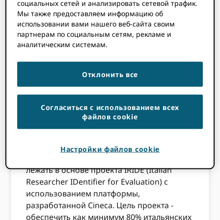
социальных сетей и анализировать сетевой трафик.
Мы также предоставляем информацию об
использовании вами нашего веб-сайта своим
партнерам по социальным сетям, рекламе и
Мы рады сообщить, что Италия будет
аналитическим системам.
внедрять ORCID в национальном
масштабе и подписал трехлетнее
Отклонить все
соглашение о членстве в консорциуме с
ORCID. Под эгидой ANVUR и CRUI
(Конференция ректоров итальянских
Согласиться с использованием всех
университетов) первоначально в
файлов cookie
консорциуме будут участвовать 70
университетов и четыре
исследовательских центра. Это
Настройки файлов cookie
широкомасштабное внедрение будет
лежать в основе проекта IRIDE (Italian
Researcher IDentifier for Evaluation) с
использованием платформы,
разработанной Cineca. Цель проекта -
обеспечить как минимум 80% итальянских