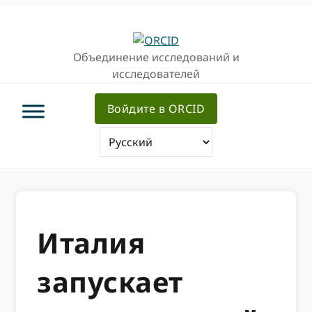
Перейти
Перейти
к
к
основной
основному
Объединение исследований и
навигации
содержанию
исследователей
Войдите в ORCID
Италия
запускает