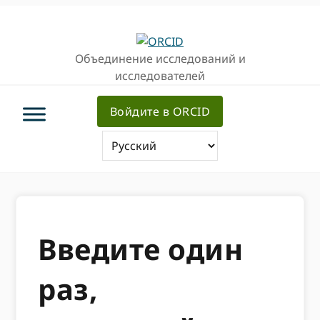
Перейти
Перейти
к
к
основной
основному
Объединение исследований и
навигации
содержанию
исследователей
Войдите в ORCID
Введите один
раз,