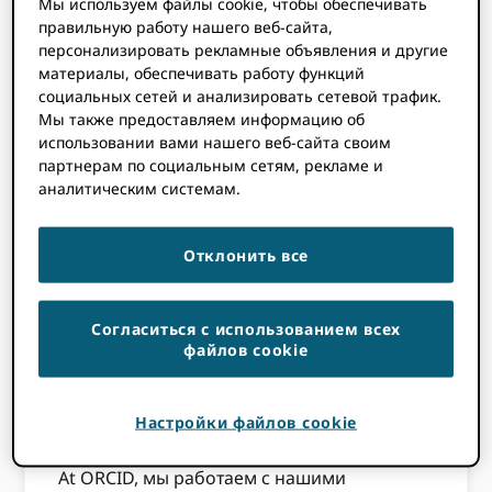
Мы используем файлы cookie, чтобы обеспечивать
риск ошибок и сокращает время, которое
правильную работу нашего веб-сайта,
вы можете потратить на собственное
персонализировать рекламные объявления и другие
исследование. Природа 2016
обзор
материалы, обеспечивать работу функций
заработной платы
(резюмировано
здесь
)
социальных сетей и анализировать сетевой трафик.
обнаружили, что исследователи обычно
Мы также предоставляем информацию об
использовании вами нашего веб-сайта своим
тратят 21% своего времени на написание
партнерам по социальным сетям, рекламе и
заявок на гранты и другие
аналитическим системам.
административные задачи. На недавнем
Бразилия ORCID запуск консорциума
,
CAPES отметили, что, по их оценкам, их
Отклонить все
исследователи тратят 30% своего времени
на выполнение административных задач.
FCT в Португалии, даже разработали
Согласиться с использованием всех
файлов cookie
инструментом
чтобы подсчитать, сколько
времени (и денег!) тратят исследователи,
вручную добавляя одну и ту же
Настройки файлов cookie
информацию в несколько систем.
At ORCID, мы работаем с нашими