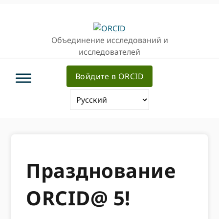
Перейти
Перейти
к
к
основной
основному
Объединение исследований и
навигации
содержанию
исследователей
Войдите в ORCID
Празднование
ORCID@ 5!