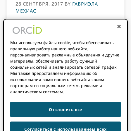
28 СЕНТЯБРЯ, 2017
BY
ГАБРИЭЛА
МЕХИАС
Этому контенту больше трех лет.
Информация, содержащаяся в этом
Мы используем файлы cookie, чтобы обеспечивать
посте, может быть неточной.
правильную работу нашего веб-сайта,
персонализировать рекламные объявления и другие
Октябрь 2017 -
материалы, обеспечивать работу функций
особенный месяц для
социальных сетей и анализировать сетевой трафик.
ORCID потому что мы
Мы также предоставляем информацию об
использовании вами нашего веб-сайта своим
будем отмечать
партнерам по социальным сетям, рекламе и
пятилетие! Какой
аналитическим системам.
долгий путь мы прошли - и мы не смогли
бы этого сделать без вашего участия и
поддержки - спасибо!
Отклонить все
ORCID все о сообществе, поэтому, чтобы
отпраздновать нашу годовщину, мы
Согласиться с использованием всех