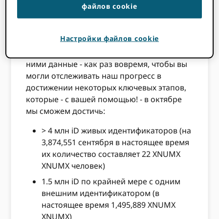
делимся с вами некоторыми новыми
файлов cookie
ресурсами. Во-первых, мы улучшили наши
ORCID статистика
страницу, чтобы
Настройки файлов cookie
включить дополнительную информацию о
номере или ORCID записи и связанные с
ними данные - как раз вовремя, чтобы вы
могли отслеживать наш прогресс в
достижении некоторых ключевых этапов,
которые - с вашей помощью! - в октябре
мы сможем достичь:
> 4 млн iD живых идентификаторов (на
3,874,551 сентября в настоящее время
их количество составляет 22 XNUMX
XNUMX человек)
1.5 млн iD по крайней мере с одним
внешним идентификатором (в
настоящее время 1,495,889 XNUMX
XNUMX)