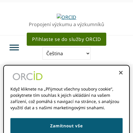
Přejít
Přejít
k
k
hlavnímu
hlavnímu
Propojení výzkumu a výzkumníků
navigaci
obsahu
Přihlaste se do služby ORCID
Když kliknete na „Přijmout všechny soubory cookie“,
Jsi tady:
Home
/
Webináře
poskytnete tím souhlas k jejich ukládání na vašem
zařízení, což pomáhá s navigací na stránce, s analýzou
využití dat a s našimi marketingovými snahami.
Webináře
Zamítnout vše