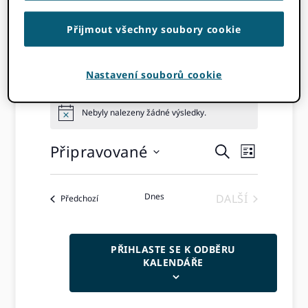
Přijmout všechny soubory cookie
ORCID Události
Nastavení souborů cookie
Události
Nebyly nalezeny žádné výsledky.
Oznámení
Připravované
Navigac
Událos
HLEDAT
SEZNAM
Vyberte
Zobraz
pro
datum
Naviga
Dnes
DALŠÍ
Události
Předchozí
vyhledáv
UDÁLOSTI
událostí
PŘIHLASTE SE K ODBĚRU
KALENDÁŘE
a
zobrazen