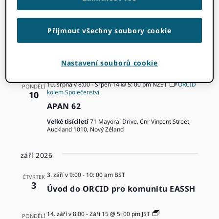
pro
datum
Srpen 2026
Navi
vyhledáv
10. srpna v 8:00
-
Srpen 13 @ 5: 00 pm
KST
ORCID
PONDĚLÍ
Přijmout všechny soubory cookie
kolem Společenství
10
událostí
IFLA WLIC 2026
BEXCO
55 APEC-ro, Haeundae-gu, Busan, Jižní Korea
a
Nastavení souborů cookie
zobrazen
10. srpna v 8:00
-
Srpen 14 @ 5: 00 pm
NZST
ORCID
PONDĚLÍ
kolem Společenství
10
APAN 62
Velké tisíciletí
71 Mayoral Drive, Cnr Vincent Street,
Auckland 1010, Nový Zéland
září 2026
3. září v 9:00
-
10: 00 am
BST
ČTVRTEK
3
Úvod do ORCID pro komunitu EASSH
ORCID
14. září v 8:00
-
Září 15 @ 5: 00 pm
JST
PONDĚLÍ