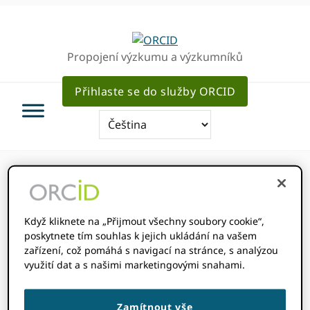
Přejít
Přejít
Přejít
k
k
k
hlavnímu
hlavnímu
hlavnímu
Propojení výzkumu a výzkumníků
navigaci
obsahu
sidebar
Přihlaste se do služby ORCID
Když kliknete na „Přijmout všechny soubory cookie“,
ORCID Události
poskytnete tím souhlas k jejich ukládání na vašem
zařízení, což pomáhá s navigací na stránce, s analýzou
využití dat a s našimi marketingovými snahami.
Události
Připravované
Navigace
Udál
HLEDAT
SEZNAM
Show
Vyberte
Zobr
Filters
Zamítnout vše