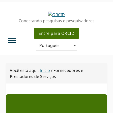
Ir
Ir
para
para
a
o
Conectando pesquisas e pesquisadores
navegação
conteúdo
primária
principal
Entre para ORCID
Você está aqui:
Início
/
Fornecedores e
Prestadores de Serviços