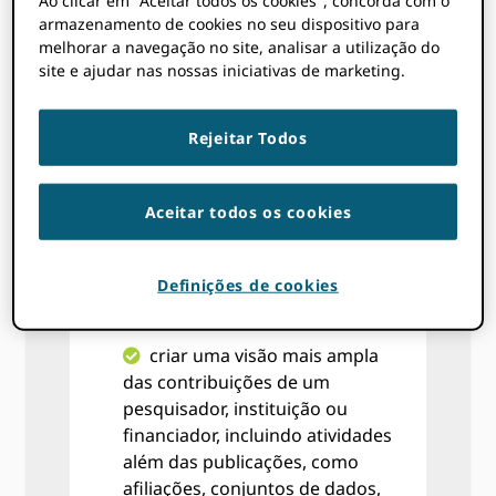
da automação
armazenamento de cookies no seu dispositivo para
melhore a visibilidade e
melhorar a navegação no site, analisar a utilização do
site e ajudar nas nossas iniciativas de marketing.
descoberta do seu serviço
adicionando links de ORCID
registros e conectando seus
Rejeitar Todos
próprios perfis de pesquisador a
ORCIDdados de acesso aberto
Aceitar todos os cookies
economize o tempo de todos
e reduza os erros de entrada ao
preencher formulários, como
Definições de cookies
solicitações de subsídios ou envio
de manuscritos
criar uma visão mais ampla
das contribuições de um
pesquisador, instituição ou
financiador, incluindo atividades
além das publicações, como
afiliações, conjuntos de dados,