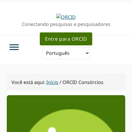
Ir
Ir
para
para
a
o
Conectando pesquisas e pesquisadores
navegação
conteúdo
primária
principal
Entre para ORCID
Você está aqui:
Início
/
ORCID Consórcios