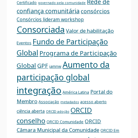
Rede de
Certificado
governado pela comunidade
confiança comunitária
consórcios
Consórcios lideram workshop
Consorciada
Valor de habilitação
Fundo de Participação
Eventos
Global
Programa de Participação
Aumento da
Global
GPF
iamnw
participação global
integração
Portal do
América Latina
Membro
Associação
acesso aberto
metadados
ORCID
ciência aberta
ORCID adoção
conselho
ORCID
ORCID Comunidade
Câmara Municipal da Comunidade
ORCID Em