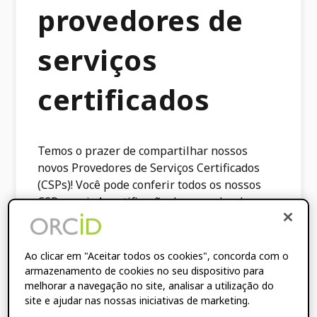
provedores de
serviços
certificados
Temos o prazer de compartilhar nossos
novos Provedores de Serviços Certificados
(CSPs)! Você pode conferir todos os nossos
CSPs
aqui.
. A certificação de provedor de
serviços permite integração fácil e confiável
em fluxos de trabalho e sistemas locais e
fornece uma experiência de usuário mais
Ao clicar em "Aceitar todos os cookies", concorda com o
consistente para pesquisadores quando
armazenamento de cookies no seu dispositivo para
melhorar a navegação no site, analisar a utilização do
encontram ORCID. Você é um ORCID
site e ajudar nas nossas iniciativas de marketing.
Provedor de Serviços pronto para certificar?