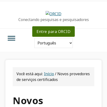
Ir
Ir
Skip
para
para
to
a
o
sidebar
Conectando pesquisas e pesquisadores
navegação
conteúdo
primária
primária
principal
Entre para ORCID
Você está aqui:
Início
/
Novos provedores
de serviços certificados
Novos