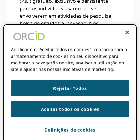
(PID) gratuito, exclusivo e persistente
para os indivíduos usarem ao se
envolverem em atividades de pesquisa,
bolsa de estudos e inovação. Nós
provemos ORCID para pesquisadores
gratuitamente para que possamos
realizar nossa visão de conectar todos os
Ao clicar em "Aceitar todos os cookies", concorda com o
que participam de pesquisa, bolsa de
armazenamento de cookies no seu dispositivo para
estudos e inovação são identificados de
melhorar a navegação no site, analisar a utilização do
forma única e conectados às suas
site e ajudar nas nossas iniciativas de marketing.
contribuições através de disciplinas,
fronteiras e tempo.
Rejeitar Todos
Aceitar todos os cookies
Definições de cookies