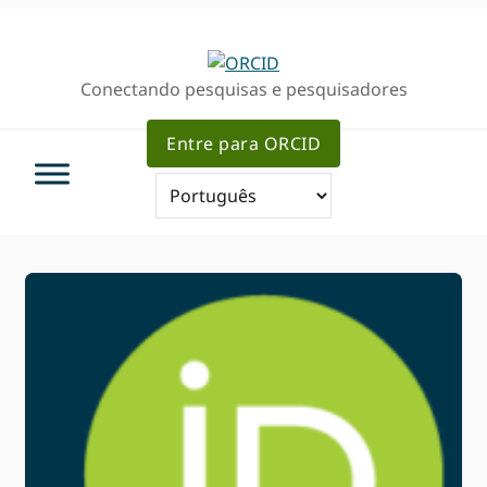
Ir
Ir
para
para
a
o
Conectando pesquisas e pesquisadores
navegação
conteúdo
primária
principal
Entre para ORCID