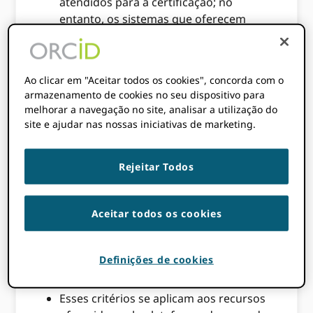
atendidos para a certificação; no
entanto, os sistemas que oferecem
suporte a um determinado processo
devem atender aos critérios para serem
certificados.
Ao clicar em "Aceitar todos os cookies", concorda com o
Esses critérios são baseados em extensa
armazenamento de cookies no seu dispositivo para
análise realizada nas melhores práticas
melhorar a navegação no site, analisar a utilização do
site e ajudar nas nossas iniciativas de marketing.
do setor para fluxos de trabalho usados ​​
por vários sistemas de provedores de
serviços acadêmicos, seguidos de
Rejeitar Todos
revisão pública e contribuições do
ORCID comunidade. Para obter o
melhor valor possível de um ORCID
Aceitar todos os cookies
integração é recomendado que
tudo
aplicável
critérios sejam atendidos, não
apenas aqueles que devem ser
Definições de cookies
atendidos para a certificação.
Esses critérios se aplicam aos recursos