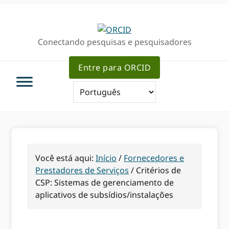
Ir
Ir
para
para
a
o
Conectando pesquisas e pesquisadores
navegação
conteúdo
primária
principal
Entre para ORCID
Você está aqui:
Início
/
Fornecedores e
Prestadores de Serviços
/
Critérios de
CSP: Sistemas de gerenciamento de
aplicativos de subsídios/instalações