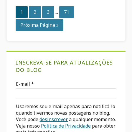
Páginas
Página
Página
Página
Página
1
2
3
...
71
intermediárias
omitidas
Acesse
Próxima Página »
Sidebar
INSCREVA-SE PARA ATUALIZAÇÕES
primária
DO BLOG
E-mail
*
Usaremos seu e-mail apenas para notificá-lo
quando tivermos novas postagens no blog.
Você pode
desinscrever
a qualquer momento.
Veja nosso
Política de Privacidade
para obter