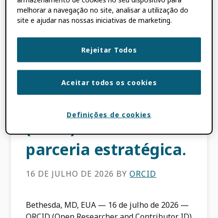
melhorar a navegação no site, analisar a utilização do
imprensa - ORCID e a
site e ajudar nas nossas iniciativas de marketing.
Plataforma Comum
Rejeitar Todos
de Identificação de
Recursos Científicos
Aceitar todos os cookies
e Tecnológicos
Definições de cookies
(CSTR) formam
parceria estratégica.
16 DE JULHO DE 2026
BY
ORCID
Bethesda, MD, EUA — 16 de julho de 2026 —
ORCID (Open Researcher and Contributor ID)