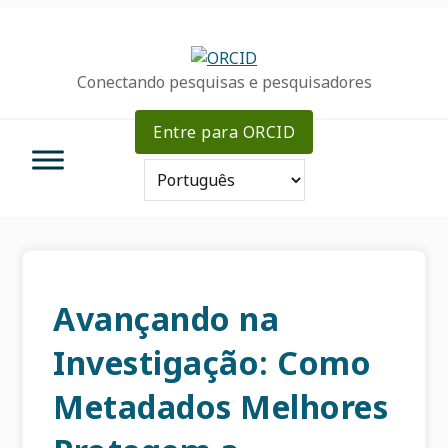
Ir
Ir
Skip
para
para
to
a
o
sidebar
Conectando pesquisas e pesquisadores
navegação
conteúdo
primária
primária
principal
Entre para ORCID
Avançando na
Investigação: Como
Metadados Melhores