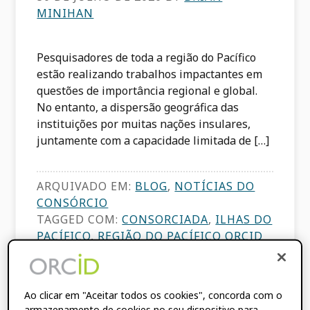
MINIHAN
Pesquisadores de toda a região do Pacífico
estão realizando trabalhos impactantes em
questões de importância regional e global.
No entanto, a dispersão geográfica das
instituições por muitas nações insulares,
juntamente com a capacidade limitada de […]
ARQUIVADO EM:
BLOG
,
NOTÍCIAS DO
CONSÓRCIO
TAGGED COM:
CONSORCIADA
,
ILHAS DO
PACÍFICO
,
REGIÃO DO PACÍFICO ORCID
CONSÓRCIO
,
CONSÓRCIOS REGIONAIS
Ao clicar em "Aceitar todos os cookies", concorda com o
Comunicado de
armazenamento de cookies no seu dispositivo para