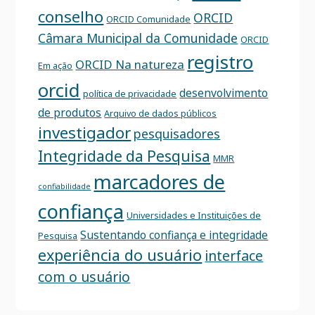
conselho
ORCID
ORCID Comunidade
Câmara Municipal da Comunidade
ORCID
registro
ORCID Na natureza
Em ação
orcid
desenvolvimento
política de privacidade
de produtos
Arquivo de dados públicos
investigador
pesquisadores
Integridade da Pesquisa
MMR
marcadores de
confiabilidade
confiança
Universidades e Instituições de
Sustentando confiança e integridade
Pesquisa
experiência do usuário
interface
com o usuário