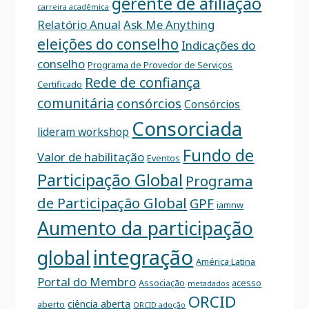
gerente de afiliação
carreira acadêmica
Relatório Anual
Ask Me Anything
eleições do conselho
Indicações do
conselho
Programa de Provedor de Serviços
Rede de confiança
Certificado
comunitária
consórcios
Consórcios
Consorciada
lideram workshop
Fundo de
Valor de habilitação
Eventos
Participação Global
Programa
de Participação Global
GPF
iamnw
Aumento da participação
integração
global
América Latina
Portal do Membro
Associação
acesso
metadados
ORCID
ciência aberta
aberto
ORCID adoção