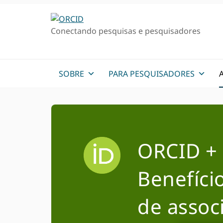
Ir
Ir
para
para
Conectando pesquisas e pesquisadores
a
o
navegação
conteúdo
primária
principal
SOBRE
PARA PESQUISADORES
ORCID +
Benefício
de assoc