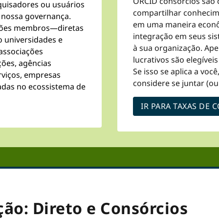
ORCID consórcios são
squisadores ou usuários
compartilhar conhecime
e nossa governança.
em uma maneira econôm
ações membros—diretas
integração em seus si
 universidades e
à sua organização. Ape
 associações
lucrativos são elegíve
ações, agências
Se isso se aplica a vo
rviços, empresas
considere se juntar (o
sadas no ecossistema de
IR PARA TAXAS DE
ção: Direto e Consórcios