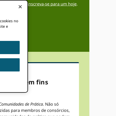
m ORCID eu ia,
inscreva-se para um hoje
.
 cookies no
ite e
ão não tem fins
Comunidades de Prática
. Não só
zidas para membros de consórcios,