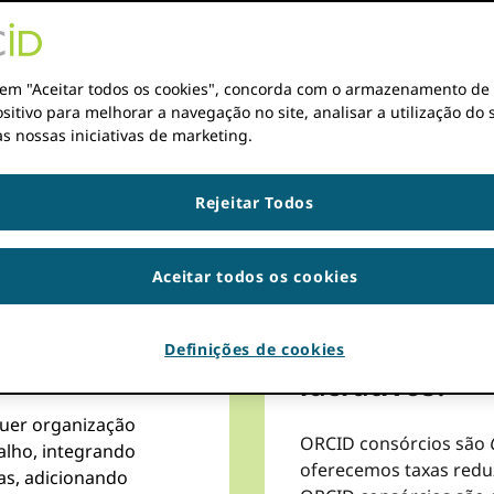
Se você ainda não tem u
r em "Aceitar todos os cookies", concorda com o armazenamento de
Não use ORCID na sua Organização ainda?
sitivo para melhorar a navegação no site, analisar a utilização do s
s nossas iniciativas de marketing.
SOLICITAR ASSOCIAÇÃO ORGANIZACIONAL AGORA
Rejeitar Todos
Aceitar todos os cookies
Sua organizaç
Definições de cookies
lucrativos?
quer organização
ORCID consórcios são
alho, integrando
oferecemos taxas redu
s, adicionando