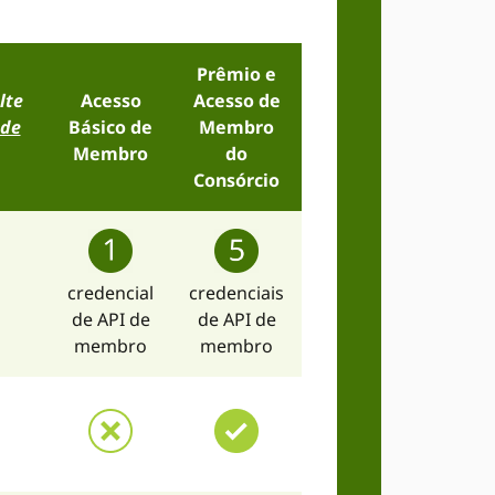
Prêmio e
lte
Acesso
Acesso de
 de
Básico de
Membro
Membro
do
Consórcio
credencial
credenciais
de API de
de API de
membro
membro