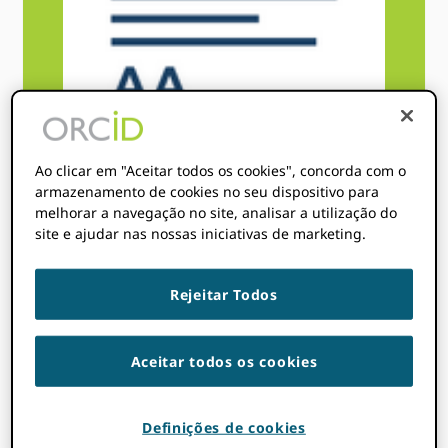
Ao clicar em "Aceitar todos os cookies", concorda com o
armazenamento de cookies no seu dispositivo para
melhorar a navegação no site, analisar a utilização do
site e ajudar nas nossas iniciativas de marketing.
Rejeitar Todos
ASEP
: ASEP e ORCID
compartilham o objetivo
comum de incentivar
Aceitar todos os cookies
editores e editoras a usar
ORCID em seus fluxos de
trabalho de publicação,
Definições de cookies
adotar identificadores e