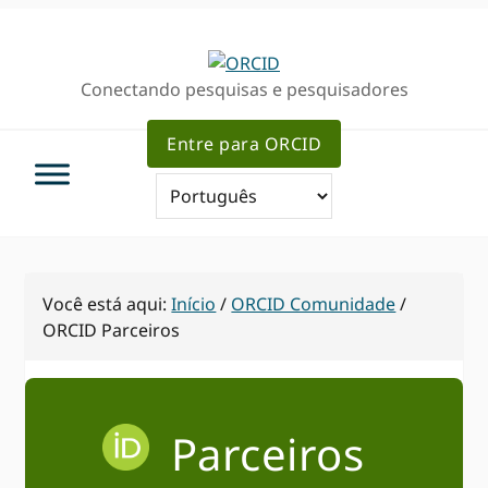
Ir
Ir
para
para
a
o
Conectando pesquisas e pesquisadores
navegação
conteúdo
primária
principal
Entre para ORCID
Você está aqui:
Início
/
ORCID Comunidade
/
ORCID Parceiros
Parceiros