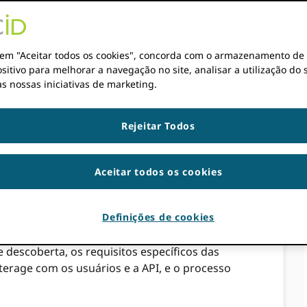
r em "Aceitar todos os cookies", concorda com o armazenamento de
egrações de membros que ajudam os
sitivo para melhorar a navegação no site, analisar a utilização do s
-se com suas atividades a partir de seus
s nossas iniciativas de marketing.
 Os pesquisadores podem usar sistemas de
nar trabalhos, financiamento e informações
emas de descoberta selecionados, conhecidos
Rejeitar Todos
ão listados na seção relevante do ORCID
uspenso. O pesquisador pode selecionar o(s)
Aceitar todos os cookies
os ​​(por exemplo, por disciplina ou idioma)
.
Definições de cookies
mo ORCID Os membros podem integrar um
s a serem incluídos no ORCID Registro. Ele
e descoberta, os requisitos específicos das
erage com os usuários e a API, e o processo