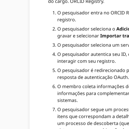
do cargo. ORCID Registry.
O pesquisador entra no ORCID Re
registro.
O pesquisador seleciona o
Adici
gravar e selecionar
Importar tra
O pesquisador seleciona um servi
O pesquisador autentica seu ID,
interagir com seu registro.
O pesquisador é redirecionado 
resposta de autenticação OAuth.
O membro coleta informações do 
informações para complementar 
sistemas.
O pesquisador segue um process
itens que correspondam a detalh
um processo de descoberta (que