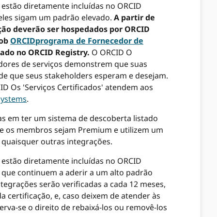
estão diretamente incluídas no ORCID
 eles sigam um padrão elevado.
A partir de
ação deverão ser hospedados por ORCID
sob
ORCIDprograma de Fornecedor de
tado no ORCID Registry.
O ORCID O
dores de serviços demonstrem que suas
ade que seus stakeholders esperam e desejam.
ID Os 'Serviços Certificados' atendem aos
 Systems
.
as em ter um sistema de descoberta listado
ue os membros sejam Premium e utilizem um
 quaisquer outras integrações.
estão diretamente incluídas no ORCID
r que continuem a aderir a um alto padrão
ntegrações serão verificadas a cada 12 meses,
 certificação, e, caso deixem de atender às
rva-se o direito de rebaixá-los ou removê-los