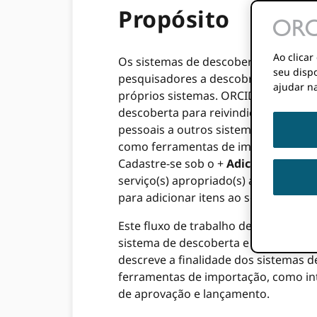
Propósito
Ao clica
Os sistemas de descoberta são int
seu dispo
pesquisadores a descobrir e conectar
ajudar na
próprios sistemas. ORCID registro.
descoberta para reivindicar e adicio
pessoais a outros sistemas. Os sist
como ferramentas de importação, est
Cadastre-se sob o +
Adicione
menu s
serviço(s) apropriado(s) a serem usad
para adicionar itens ao seu registro
Este fluxo de trabalho detalha co
sistema de descoberta e os requisito
descreve a finalidade dos sistemas d
ferramentas de importação, como int
de aprovação e lançamento.