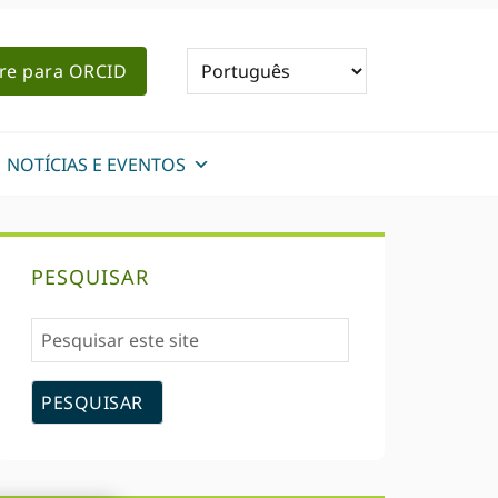
re para ORCID
NOTÍCIAS E EVENTOS
Sidebar
PESQUISAR
primária
Pesquisar
este
site