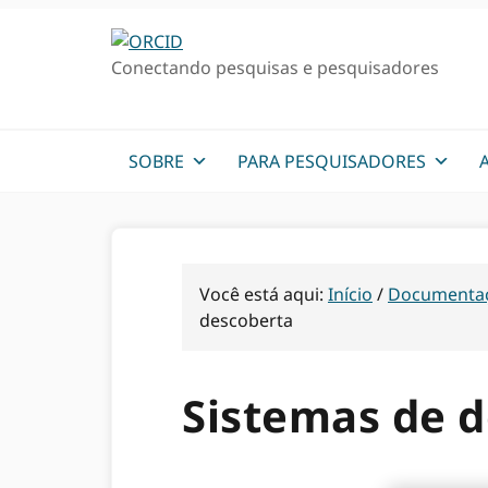
Ir
Ir
Skip
para
para
to
Conectando pesquisas e pesquisadores
a
o
sidebar
navegação
conteúdo
primária
primária
principal
SOBRE
PARA PESQUISADORES
Você está aqui:
Início
/
Documenta
descoberta
Sistemas de 