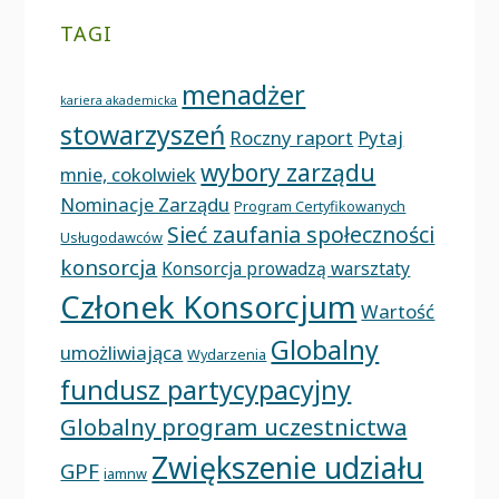
TAGI
menadżer
kariera akademicka
stowarzyszeń
Roczny raport
Pytaj
wybory zarządu
mnie, cokolwiek
Nominacje Zarządu
Program Certyfikowanych
Sieć zaufania społeczności
Usługodawców
konsorcja
Konsorcja prowadzą warsztaty
Członek Konsorcjum
Wartość
Globalny
umożliwiająca
Wydarzenia
fundusz partycypacyjny
Globalny program uczestnictwa
Zwiększenie udziału
GPF
iamnw