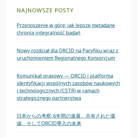
NAJNOWSZE POSTY
Przenoszenie w górę: jak lepsze metadane
chronią integralność badań
Nowy rozdział dla ORCID na Pacyfiku wraz z
uruchomieniem Regionalnego Konsorcjum
Komunikat prasowy — ORCID i platforma
identyfikacji wspólnych zasobów naukowych
i technologicznych (CSTR) w ramach
strategicznego partnerstwa
日本からの考察: 6年間の進展、共有された価
値、そしてORCID導入の未来