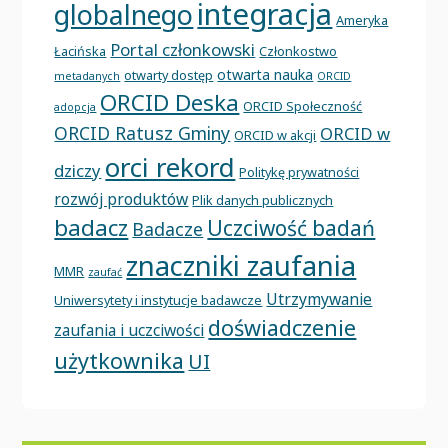
integracja
globalnego
Ameryka
Portal członkowski
Łacińska
Członkostwo
otwarta nauka
otwarty dostęp
metadanych
ORCID
ORCID Deska
ORCID Społeczność
adopcja
ORCID Ratusz Gminy
ORCID w
ORCID w akcji
orci rekord
dziczy
Politykę prywatności
rozwój produktów
Plik danych publicznych
badacz
Uczciwość badań
Badacze
znaczniki zaufania
MMR
zaufać
Utrzymywanie
Uniwersytety i instytucje badawcze
doświadczenie
zaufania i uczciwości
użytkownika
UI