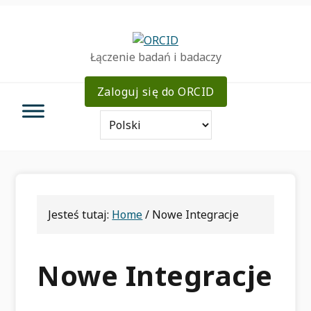
Przejdź
Przejdź
Przejdź
do
do
do
podstawowej
głównej
pierwotnego
Łączenie badań i badaczy
nawigacji
zawartości
bocznym
Zaloguj się do ORCID
Jesteś tutaj:
Home
/
Nowe Integracje
Nowe Integracje