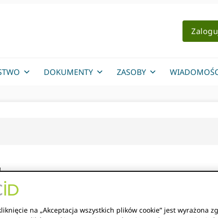
Zalogu
STWO
DOKUMENTY
ZASOBY
WIADOMOŚC
!
ię więcej o ORCID, w tym kim jesteśmy, w co wierzymy i co
liknięcie na „Akceptacja wszystkich plików cookie” jest wyrażona z