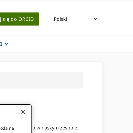
j się do ORCID
I
 jest wyjątkowego w naszym zespole.
goda na