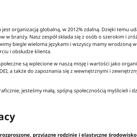
u jest organizacją globalną, w 2012% zdalną. Dzięki temu u
łów w branży. Nasz zespół składa się z osób o szerokim i 
wimy biegle wieloma językami i wszyscy mamy wrodzoną w
iu i obsłudze klienta.
połeczne są wplecione w naszą misję i wartości jako organi
EI, a także do zapoznania się z wewnętrznymi i zewnętrzny
ficznie, jesteśmy małą, spójną społecznością myślicieli i
acy
rozproszone, przyjazne rodzinie i elastyczne środowisko