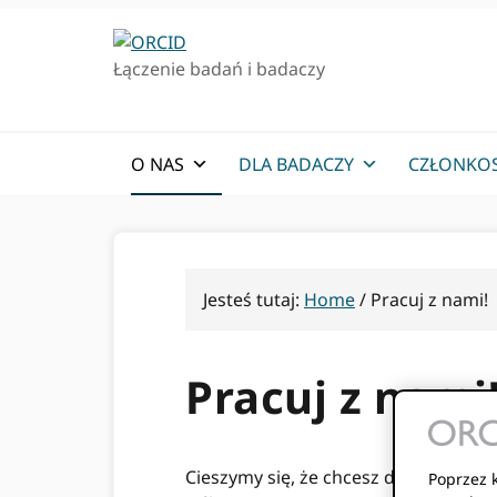
Przejdź
Przejdź
do
do
Łączenie badań i badaczy
podstawowej
głównej
nawigacji
zawartości
O NAS
DLA BADACZY
CZŁONKO
Jesteś tutaj:
Home
/
Pracuj z nami!
Pracuj z nami
Cieszymy się, że chcesz dowiedzieć s
Poprzez k