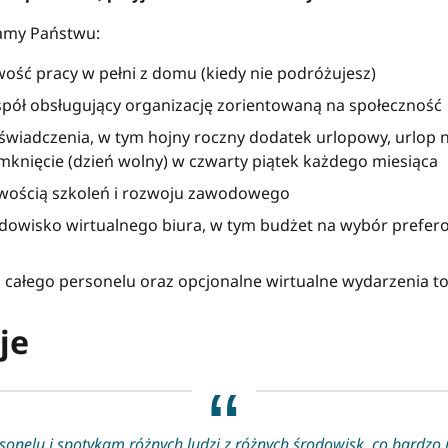
amy Państwu:
wość pracy w pełni z domu (kiedy nie podróżujesz)
pół obsługujący organizację zorientowaną na społeczność
wiadczenia, w tym hojny roczny dodatek urlopowy, urlop n
knięcie (dzień wolny) w czwarty piątek każdego miesiąca
liwością szkoleń i rozwoju zawodowego
odowisko wirtualnego biura, w tym budżet na wybór prefer
 całego personelu oraz opcjonalne wirtualne wydarzenia to
je
onelu i spotykam różnych ludzi z różnych środowisk, co bardzo