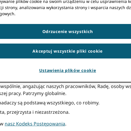
ować do naszej organizacji, sprawdź naszą
otwarte stanowi
ywanie plików cookie na swoim urządzeniu w celu usprawnienia k
ji strony, analizowania wykorzystania strony i wsparcia naszych dz
gowych.
Odrzucenie wszystkich
pieraną przez członków, zarządzaną przez społeczność orga
stniczą w badaniach, stypendiach i innowacjach, są jednozn
nicami i czasem.
Akceptuj wszystkie pliki cookie
nież oddani tej wizji.
Ustawienia plików cookie
i i działamy zgodnie z nimi, ORCID stara się być:
spólnie, angażując naszych pracowników, Radę, osoby wsp
szej pracy. Patrzymy globalnie.
badaczy są podstawą wszystkiego, co robimy.
a, przejrzysta i niezastrzeżona.
y w
nasz Kodeks Postępowania
.