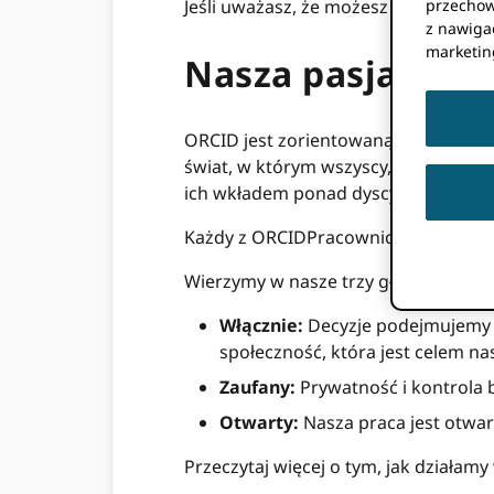
Jeśli uważasz, że możesz dobrze pas
przechow
z nawigac
marketin
Nasza pasja
ORCID jest zorientowaną na misję, ws
świat, w którym wszyscy, którzy ucze
ich wkładem ponad dyscyplinami, gra
Każdy z ORCIDPracownicy firmy są rów
Wierzymy w nasze trzy główne wartośc
Włącznie:
Decyzje podejmujemy w
społeczność, która jest celem na
Zaufany:
Prywatność i kontrola 
Otwarty:
Nasza praca jest otwart
Przeczytaj więcej o tym, jak działam