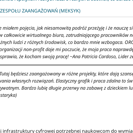
 ZESPOŁU ZAANGAŻOWAŃ (MEKSYK)
miałem pojęcia, jak niesamowitą podróż przeżyję i że nauczę się
w całkowicie wirtualnego biura, zatrudniającego pracowników n
nych ludzi z różnych środowisk, co bardzo mnie wzbogaca. ORCI
rganizacji non-profit daje mi poczucie, że moja praca naprawdę
sprawia, że ​​kocham swoją pracę!
~
Ana Patricia Cardoso, Lider 
 Tutaj będziesz zaangażowany w różne projekty, które dają sza
ia własnych rozwiązań. Elastyczny grafik i praca zdalna to świ
ywatnym. Bardzo lubię długie przerwy na zabawę z dzieckiem lu
ostaryka)
ej infrastruktury cyfrowej potrzebnej naukowcom do wymiany