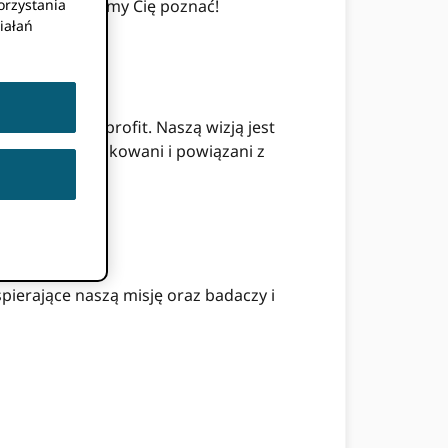
ska
. Chcielibyśmy Cię poznać!
orzystania
iałań
nizacją non-profit. Naszą wizją jest
acznie identyfikowani i powiązani z
ierające naszą misję oraz badaczy i