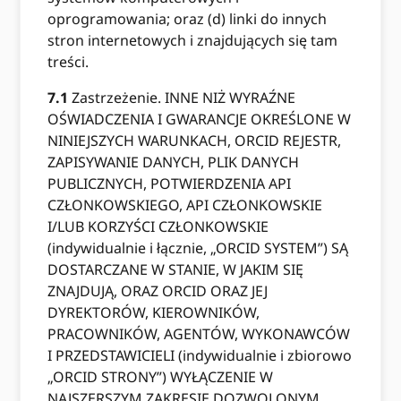
oprogramowania; oraz (d) linki do innych
stron internetowych i znajdujących się tam
treści.
7.1
Zastrzeżenie. INNE NIŻ WYRAŹNE
OŚWIADCZENIA I GWARANCJE OKREŚLONE W
NINIEJSZYCH WARUNKACH, ORCID REJESTR,
ZAPISYWANIE DANYCH, PLIK DANYCH
PUBLICZNYCH, POTWIERDZENIA API
CZŁONKOWSKIEGO, API CZŁONKOWSKIE
I/LUB KORZYŚCI CZŁONKOWSKIE
(indywidualnie i łącznie, „ORCID SYSTEM”) SĄ
DOSTARCZANE W STANIE, W JAKIM SIĘ
ZNAJDUJĄ, ORAZ ORCID ORAZ JEJ
DYREKTORÓW, KIEROWNIKÓW,
PRACOWNIKÓW, AGENTÓW, WYKONAWCÓW
I PRZEDSTAWICIELI (indywidualnie i zbiorowo
„ORCID STRONY”) WYŁĄCZENIE W
NAJSZERSZYM ZAKRESIE DOZWOLONYM