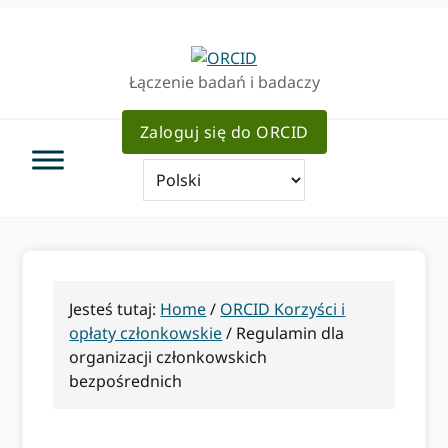
Przejdź
Przejdź
do
do
podstawowej
głównej
Łączenie badań i badaczy
nawigacji
zawartości
Zaloguj się do ORCID
Jesteś tutaj:
Home
/
ORCID Korzyści i
opłaty członkowskie
/
Regulamin dla
organizacji członkowskich
bezpośrednich