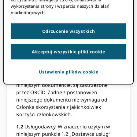
Życie i pod warunkiem terminowego
wykorzystania strony i wsparcia naszych działań
uiszczania pełnych opłat określonych w
marketingowych.
ORCID Aplikacja członkowska, ORCID udziela
Członkowi niezbywalnej licencji na
Odrzucenie wszystkich
korzystanie z Poświadczeń API Członka w
celu uzyskania dostępu do API Członka oraz
odczytywania, deponowania/edytowania i
Akceptuj wszystkie pliki cookie
Używania Danych Rejestru zgodnie z
odpowiednimi Ustawieniami prywatności i
niniejszymi Warunkami. Wszelkie prawa,
Ustawienia plików cookie
które nie zostały wyraźnie przyznane w
niniejszym dokumencie, są zastrzeżone
przez ORCID. Żadne z postanowień
niniejszego dokumentu nie wymaga od
Członka skorzystania z jakichkolwiek
Korzyści członkowskich.
1.2
Usługodawcy. W znaczeniu użytym w
niniejszym punkcie 1.2 „Dostawca usług”