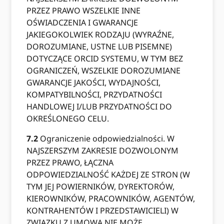
PRZEZ PRAWO WSZELKIE INNE
OŚWIADCZENIA I GWARANCJE
JAKIEGOKOLWIEK RODZAJU (WYRAŹNE,
DOROZUMIANE, USTNE LUB PISEMNE)
DOTYCZĄCE ORCID SYSTEMU, W TYM BEZ
OGRANICZEŃ, WSZELKIE DOROZUMIANE
GWARANCJE JAKOŚCI, WYDAJNOŚCI,
KOMPATYBILNOŚCI, PRZYDATNOŚCI
HANDLOWEJ I/LUB PRZYDATNOŚCI DO
OKREŚLONEGO CELU.
7.2
Ograniczenie odpowiedzialności. W
NAJSZERSZYM ZAKRESIE DOZWOLONYM
PRZEZ PRAWO, ŁĄCZNA
ODPOWIEDZIALNOŚĆ KAŻDEJ ZE STRON (W
TYM JEJ POWIERNIKÓW, DYREKTORÓW,
KIEROWNIKÓW, PRACOWNIKÓW, AGENTÓW,
KONTRAHENTÓW I PRZEDSTAWICIELI) W
ZWIĄZKU Z UMOWĄ NIE MOŻE