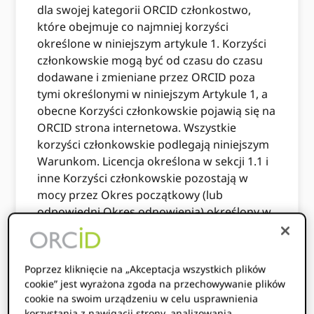
dla swojej kategorii ORCID członkostwo,
które obejmuje co najmniej korzyści
określone w niniejszym artykule 1. Korzyści
członkowskie mogą być od czasu do czasu
dodawane i zmieniane przez ORCID poza
tymi określonymi w niniejszym Artykule 1, a
obecne Korzyści członkowskie pojawią się na
ORCID strona internetowa. Wszystkie
korzyści członkowskie podlegają niniejszym
Warunkom. Licencja określona w sekcji 1.1 i
inne Korzyści członkowskie pozostają w
mocy przez Okres początkowy (lub
odpowiedni Okres odnowienia) określony w
ORCID Wniosek o członkostwo, chyba że
zostanie wcześniej rozwiązany zgodnie z
artykułem 8 lub ograniczony zgodnie z
Poprzez kliknięcie na „Akceptacja wszystkich plików
sekcją 4.2.
cookie” jest wyrażona zgoda na przechowywanie plików
cookie na swoim urządzeniu w celu usprawnienia
1.1
Udzielanie licencji. Od Daty Wejścia w
korzystania z nawigacji strony, analizowania