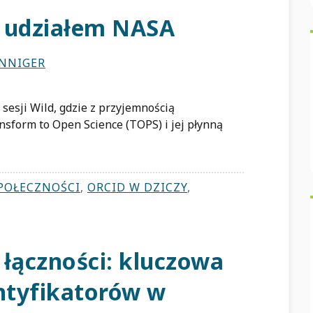
z udziałem NASA
INNIGER
sesji Wild, gdzie z przyjemnością
sform to Open Science (TOPS) i jej płynną
SPOŁECZNOŚCI
,
ORCID W DZICZY
,
łączności: kluczowa
entyfikatorów w