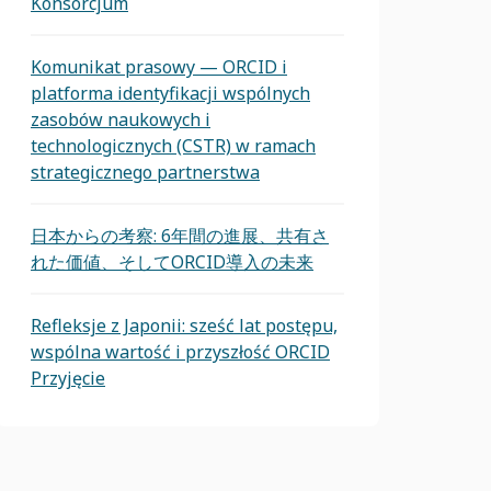
Konsorcjum
Komunikat prasowy — ORCID i
platforma identyfikacji wspólnych
zasobów naukowych i
technologicznych (CSTR) w ramach
strategicznego partnerstwa
日本からの考察: 6年間の進展、共有さ
れた価値、そしてORCID導入の未来
Refleksje z Japonii: sześć lat postępu,
wspólna wartość i przyszłość ORCID
Przyjęcie