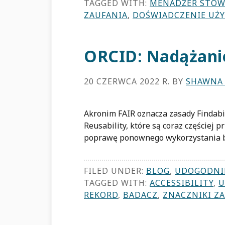
TAGGED WITH:
MENADŻER STOW
ZAUFANIA
,
DOŚWIADCZENIE UŻ
ORCID: Nadążan
20 CZERWCA 2022 R.
BY
SHAWNA 
Akronim FAIR oznacza zasady Findabilit
Reusability, które są coraz częściej
poprawę ponownego wykorzystania ba
FILED UNDER:
BLOG
,
UDOGODNI
TAGGED WITH:
ACCESSIBILITY
,
U
REKORD
,
BADACZ
,
ZNACZNIKI Z