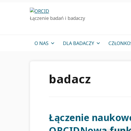
Przejdź
Przejdź
Przejdź
do
do
do
Łączenie badań i badaczy
podstawowej
głównej
pierwotnego
nawigacji
zawartości
bocznym
O NAS
DLA BADACZY
CZŁONK
badacz
Łączenie naukow
ORCIDNowa funk