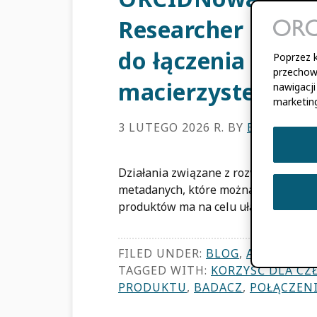
Researcher Conne
do łączenia się z
Poprzez k
przechow
macierzystej inst
nawigacji
marketin
3 LUTEGO 2026 R.
BY
EMILY EST
Działania związane z rozwojem produ
metadanych, które można znaleźć w
produktów ma na celu ułatwienie uż
FILED UNDER:
BLOG
,
AKTUALIZA
TAGGED WITH:
KORZYŚĆ DLA C
PRODUKTU
,
BADACZ
,
POŁĄCZEN