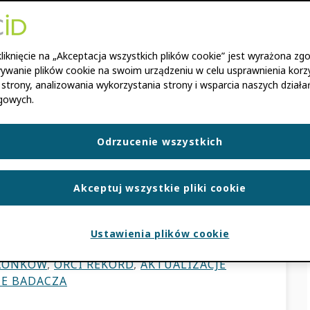
ct zachęca badaczy
 systemami
liknięcie na „Akceptacja wszystkich plików cookie” jest wyrażona zg
ywanie plików cookie na swoim urządzeniu w celu usprawnienia korzy
ytucji
 strony, analizowania wykorzystania strony i wsparcia naszych działa
gowych.
EN
Odrzucenie wszystkich
ktu przyczyniają się do poprawy jakości
 ORCID rekordy Wiele z ORCIDRozwój
Akceptuj wszystkie pliki cookie
ytkownikom ulepszania […]
Ustawienia plików cookie
CJE PRODUKTU
ZŁONKÓW
,
ORCI REKORD
,
AKTUALIZACJE
IE BADACZA