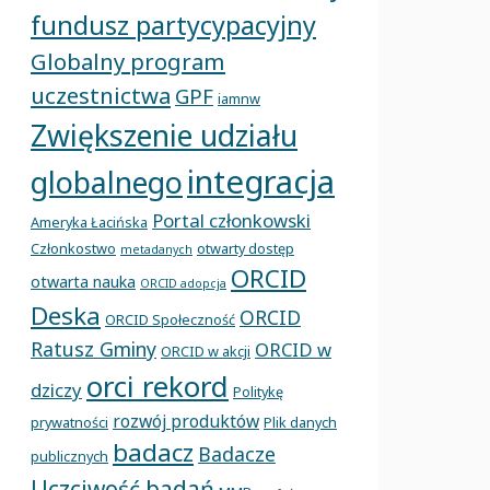
fundusz partycypacyjny
Globalny program
uczestnictwa
GPF
iamnw
Zwiększenie udziału
integracja
globalnego
Portal członkowski
Ameryka Łacińska
Członkostwo
otwarty dostęp
metadanych
ORCID
otwarta nauka
ORCID adopcja
Deska
ORCID
ORCID Społeczność
Ratusz Gminy
ORCID w
ORCID w akcji
orci rekord
dziczy
Politykę
rozwój produktów
prywatności
Plik danych
badacz
Badacze
publicznych
Uczciwość badań