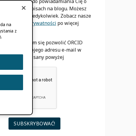
mail tylko do powiadamiania Cię o
nowych wpisach na blogu. Możesz
wypisać
kiedykolwiek. Zobacz nasze
Polityka Prywatności
po więcej
oda na
informacji.
stania z
ń
Zgadzam się pozwolić ORCID
używać mojego adresu e-mail w
sposób opisany powyżej