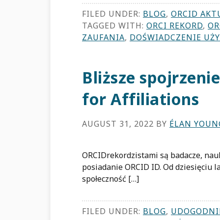
FILED UNDER:
BLOG
,
ORCID AKT
TAGGED WITH:
ORCI REKORD
,
OR
ZAUFANIA
,
DOŚWIADCZENIE UŻ
Bliższe spojrzeni
for Affiliations
AUGUST 31, 2022
BY
ÉLAN YOUN
ORCIDrekordzistami są badacze, nauko
posiadanie ORCID ID. Od dziesięciu l
społeczność […]
FILED UNDER:
BLOG
,
UDOGODNI