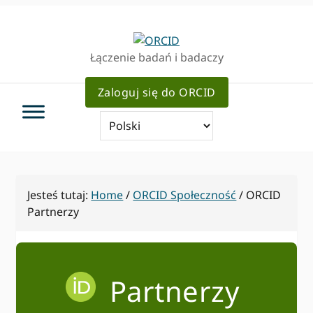
Przejdź
Przejdź
do
do
podstawowej
głównej
Łączenie badań i badaczy
nawigacji
zawartości
Zaloguj się do ORCID
Jesteś tutaj:
Home
/
ORCID Społeczność
/
ORCID
Partnerzy
Partnerzy