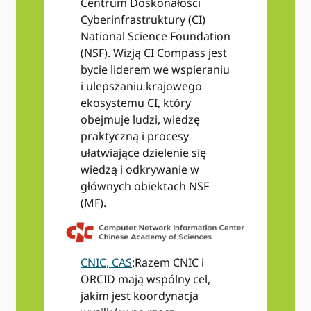
Centrum Doskonałości
Cyberinfrastruktury (CI)
National Science Foundation
(NSF). Wizją CI Compass jest
bycie liderem we wspieraniu
i ulepszaniu krajowego
ekosystemu CI, który
obejmuje ludzi, wiedzę
praktyczną i procesy
ułatwiające dzielenie się
wiedzą i odkrywanie w
głównych obiektach NSF
(MF).
CNIC, CAS
:Razem CNIC i
ORCID mają wspólny cel,
jakim jest koordynacja