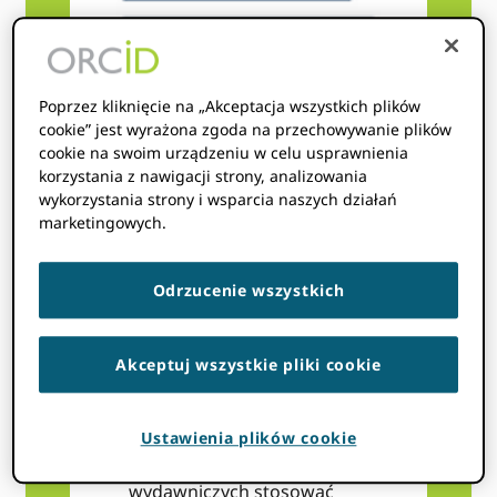
Poprzez kliknięcie na „Akceptacja wszystkich plików
cookie” jest wyrażona zgoda na przechowywanie plików
cookie na swoim urządzeniu w celu usprawnienia
korzystania z nawigacji strony, analizowania
wykorzystania strony i wsparcia naszych działań
marketingowych.
Odrzucenie wszystkich
ASEP
:ASEP i ORCID mają
Akceptuj wszystkie pliki cookie
wspólny cel, jakim jest
zachęcanie redaktorów i
wydawców do korzystania
Ustawienia plików cookie
ORCID w swoich procesach
wydawniczych stosować