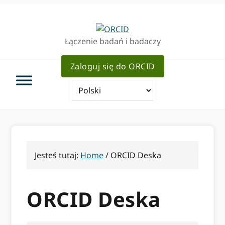
Przejdź
Przejdź
do
do
podstawowej
głównej
Łączenie badań i badaczy
nawigacji
zawartości
Zaloguj się do ORCID
Jesteś tutaj:
Home
/
ORCID Deska
ORCID Deska