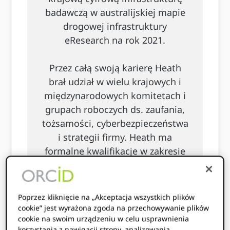
badawczą w australijskiej mapie
drogowej infrastruktury
eResearch na rok 2021.
Przez całą swoją karierę Heath
brał udział w wielu krajowych i
międzynarodowych komitetach i
grupach roboczych ds. zaufania,
tożsamości, cyberbezpieczeństwa
i strategii firmy. Heath ma
formalne kwalifikacje w zakresie
technologii informatycznych
(BInfTech) i biznesu (MBA,
MTechMgt) i jest absolwentem
Poprzez kliknięcie na „Akceptacja wszystkich plików
Australian Institute of the
cookie” jest wyrażona zgoda na przechowywanie plików
cookie na swoim urządzeniu w celu usprawnienia
Company Directors (GACID).
korzystania z nawigacji strony, analizowania