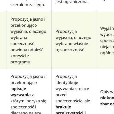
jest ograniczona.
szerokim zasięgu.
Propozycja jasno i
przekonująco
Wyjaśn
wyjaśnia, dlaczego
Propozycja
wybor
wybrana
wyjaśnia, dlaczego
społecz
społeczność
wybrano właśnie
niejasn
powinna odnieść
tę społeczność.
ogólne
korzyści z
programu.
Propozycja jasno i
Propozycja
przekonująco
identyfikuje
opisuje
wyzwania stojące
Opis w
wyzwania
z
przed
niekom
którymi boryka się
społecznością, ale
zbyt o
społeczność
i
brakuje
dlaczego należy
przejrzystości i