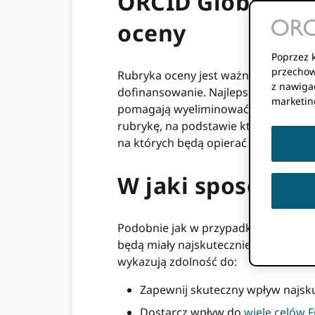
ORCID Globalny f
oceny
Poprzez k
przechow
Rubryka oceny jest ważnym narzędzi
z nawigac
dofinansowanie. Najlepsze rubryki sł
marketin
pomagają wyeliminować możliwość st
rubrykę, na podstawie której będzie
na których będą opierać się nasze oc
W jaki sposób zo
Podobnie jak w przypadku każdego p
będą miały najskuteczniejszy wpływ 
wykazują zdolność do:
Zapewnij skuteczny wpływ najsku
Dostarcz wpływ do
wiele celów 