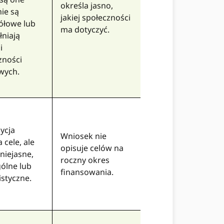
określa jasno,
nie są
jakiej społeczności
ółowe lub
ma dotyczyć.
łniają
i
zności
wych.
ycja
Wniosek nie
 cele, ale
opisuje celów na
niejasne,
roczny okres
gólne lub
finansowania.
istyczne.