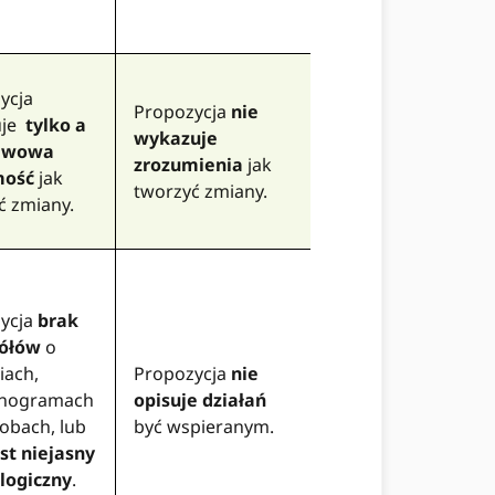
ycja
Propozycja
nie
uje
tylko a
wykazuje
awowa
zrozumienia
jak
mość
jak
tworzyć zmiany.
ć zmiany.
ycja
brak
gółów
o
iach,
Propozycja
nie
nogramach
opisuje działań
sobach, lub
być wspieranym.
est niejasny
elogiczny
.