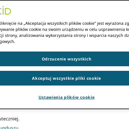
undusz partycypacyjny – pr
liknięcie na „Akceptacja wszystkich plików cookie” jest wyrażona z
ywanie plików cookie na swoim urządzeniu w celu usprawnienia k
em zapewniającym spójność i przejrzystość w zakresie wy
ji strony, analizowania wykorzystania strony i wsparcia naszych dz
użą określeniu, czym jest doskonałość, jakie cechy we wnios
gowych.
ronniczości poprzez uczynienie kryteriów bardziej obiekt
my oceniać wnioski o dofinansowanie. Niniejszy dokument z
eny.
Odrzucenie wszystkich
stanie oceniony wniosek o
Akceptuj wszystkie pliki cookie
rogramu dotacyjnego, staramy się identyfikować i nagrad
Ustawienia plików cookie
na cele Funduszu w najskuteczniejszy sposób. W rezultacie
teczniej.
Funduszu.