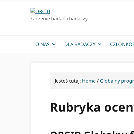
Przejdź
Przejdź
do
do
Łączenie badań i badaczy
podstawowej
głównej
nawigacji
zawartości
O NAS
DLA BADACZY
CZŁONKO
Jesteś tutaj:
Home
/
Globalny prog
Rubryka ocen