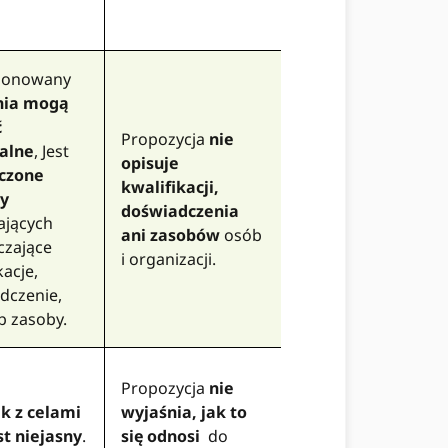
ponowany
nia mogą
ć
Propozycja
nie
alne
, Jest
opisuje
czone
kwalifikacji,
y
doświadczenia
ających
ani zasobów
osób
czające
i organizacji.
kacje,
dczenie,
b zasoby.
Propozycja
nie
k z celami
wyjaśnia, jak to
st niejasny
.
się odnosi
do