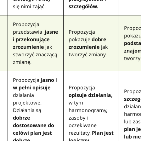
się nimi zająć.
szczegółów.
Propozycja
Propoz
przedstawia
jasne
Propozycja
pokaz
i przekonujące
pokazuje
dobre
podst
zrozumienie
jak
zrozumienie
jak
znajo
stworzyć znaczącą
tworzyć zmiany.
tworzy
zmianę.
Propozycja
jasno i
w pełni opisuje
Propozycja
Propoz
działania
opisuje działania,
szcze
projektowe.
w tym
działan
Działania są
harmonogramy,
harmo
dobrze
zasoby i
lub za
dostosowane do
oczekiwane
plan j
celów
i
plan jest
rezultaty.
Plan jest
lub ni
dobrze
logiczny
.