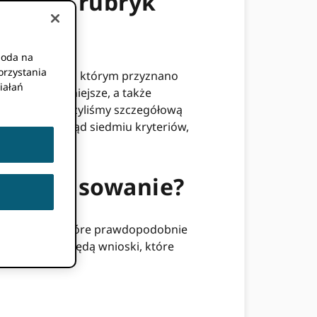
zegląd rubryk
goda na
orzystania
boru wniosków, którym przyznano
iałań
ku są najważniejsze, a także
ywnymi. Stworzyliśmy szczegółową
awiera przegląd siedmiu kryteriów,
 dofinansowanie?
zać wnioski, które prawdopodobnie
 preferowane będą wnioski, które