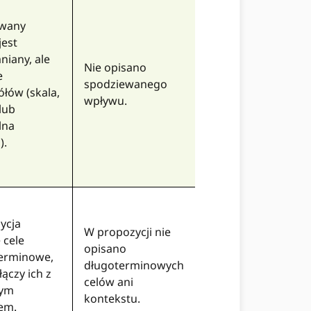
iwany
jest
iany, ale
Nie opisano
e
spodziewanego
ółów (skala,
wpływu.
lub
lna
).
ycja
W propozycji nie
 cele
opisano
erminowe,
długoterminowych
łączy ich z
celów ani
zym
kontekstu.
iem.