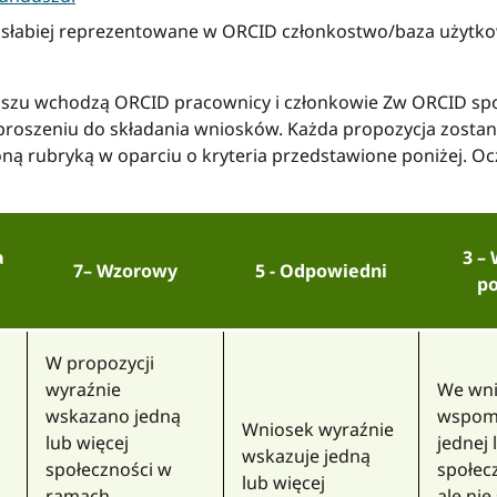
 słabiej reprezentowane w ORCID członkostwo/baza użytkow
szu wchodzą ORCID pracownicy i członkowie Zw ORCID społe
roszeniu do składania wniosków. Każda propozycja zostani
oną rubryką w oparciu o kryteria przedstawione poniżej. Oc
a
3
– 
7
– Wzorowy
5
- Odpowiedni
p
W propozycji
wyraźnie
We wn
wskazano jedną
wspom
Wniosek wyraźnie
lub więcej
jednej 
wskazuje jedną
społeczności w
społec
lub więcej
ramach
ale nie