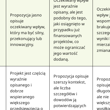
Oczekiwany wpływ
jest wyraźnie
Oczek
opisany, ale jest
Propozycja jasno
wpływ 
podobny do tego,
opisuje
wspomn
jaki osiągnięto w
oczekiwany wpływ,
brakuj
przypadku już
który ma być silny,
szczeg
finansowanych
przekonujący lub
wyniki 
projektów, co
innowacyjny.
mierza
może ograniczać
zmiana
jego wartość
dodaną.
Projekt jest częścią
Propozycja opisuje
wyraźnie
Propoz
szerszy kontekst,
opisanego i
opisuje
ale liczba
dobrze
długot
szczegółów i
wspieranego
ale nie 
dowodów ją
większego
więks
potwierdzających
przedsięwzięcia o
wysiłk