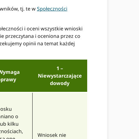
ników, tj. te w
Społeczności
czności i oceni wszystkie wnioski
e przeczytana i oceniona przez co
zekujemy opinii na temat każdej
1
–
Wymaga
Niewystarczające
oprawy
dowody
iosku
niano o
lub kilku
znościach,
Wniosek nie
 są one