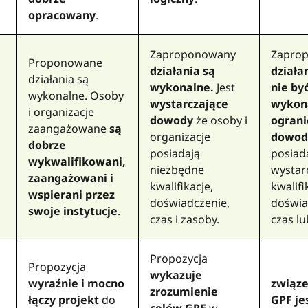
opracowany
.
Zaproponowany
Zapro
Proponowane
działania są
działa
działania są
wykonalne.
Jest
nie by
wykonalne. Osoby
wystarczające
wykon
i organizacje
dowody
że
osoby i
ograni
zaangażowane
są
organizacje
dowod
dobrze
posiadają
posiad
wykwalifikowani,
niezbędne
wystar
zaangażowani i
kwalifikacje,
kwalifi
wspierani przez
doświadczenie,
doświa
swoje instytucje
.
czas i zasoby.
czas lu
Propozycja
Propozycja
wykazuje
wyraźnie i mocno
związe
zrozumienie
łączy projekt
do
GPF je