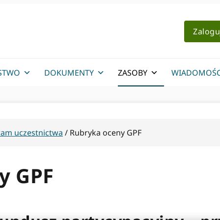
Zalogu
STWO
DOKUMENTY
ZASOBY
WIADOMOŚC
ram uczestnictwa
/
Rubryka oceny GPF
y GPF