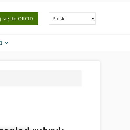
j się do ORCID
I