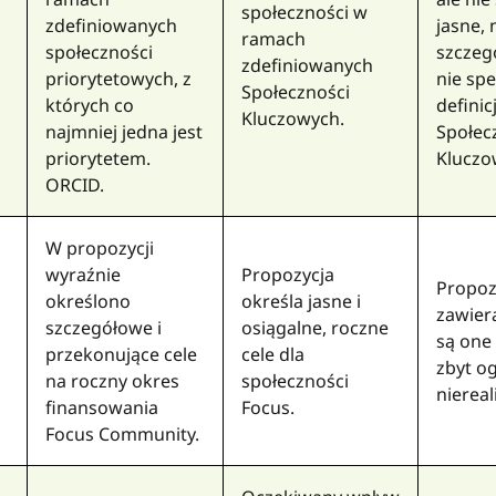
społeczności w
zdefiniowanych
jasne, 
ramach
społeczności
szczeg
zdefiniowanych
priorytetowych, z
nie spe
Społeczności
których co
definicj
Kluczowych.
najmniej jedna jest
Społec
priorytetem.
Kluczo
ORCID.
W propozycji
wyraźnie
Propozycja
Propoz
określono
określa jasne i
zawiera
szczegółowe i
osiągalne, roczne
są one 
przekonujące cele
cele dla
zbyt o
na roczny okres
społeczności
niereal
finansowania
Focus.
Focus Community.