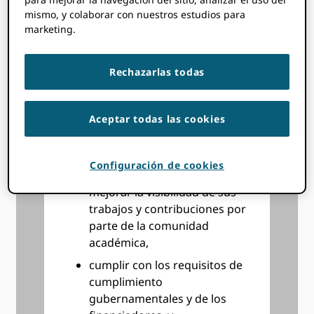
ahorre tiempo a todos y
mismo, y colaborar con nuestros estudios para
reduzca los errores de
marketing.
escritura,
sepa mejor quiénes son sus
Rechazarlas todas
autores, coautores y
revisores y mejore la
integridad de sus procesos
Aceptar todas las cookies
de envío, revisión e informes,
ayudar a sus autores a
Configuración de cookies
mejorar su visibilidad y
mejorar la visibilidad de sus
trabajos y contribuciones por
parte de la comunidad
académica,
cumplir con los requisitos de
cumplimiento
gubernamentales y de los