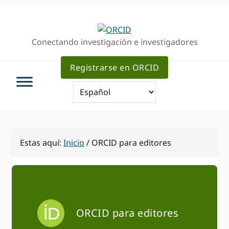
Ir
Saltar
a
al
la
contenido
Conectando investigación e investigadores
navegación
principal
principal
Registrarse en ORCID
Estas aquí:
Inicio
/
ORCID para editores
ORCID para editores