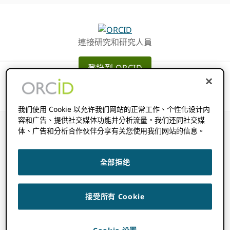
跳
跳
轉
到
至
主
連接研究和研究人員
主
要
導
內
登錄到 ORCID
航
容
我们使用 Cookie 以允许我们网站的正常工作、个性化设计内
容和广告、提供社交媒体功能并分析流量。我们还同社交媒
体、广告和分析合作伙伴分享有关您使用我们网站的信息。
財團記錄更新
全部拒绝
2022 年 11 月 14 日
BY
ROB BLACKBURN
接受所有 Cookie
a
財團記錄更新