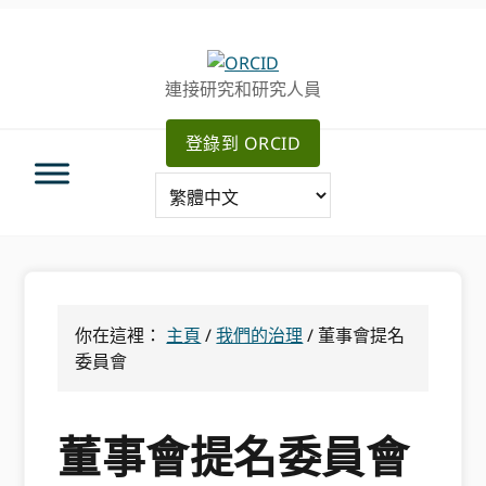
跳
跳
轉
到
至
主
連接研究和研究人員
主
要
導
內
登錄到 ORCID
航
容
你在這裡：
主頁
/
我們的治理
/
董事會提名
委員會
董事會提名委員會