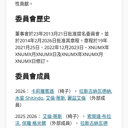
性貢獻。
委員會歷史
董事會於23年2013月21日批准提名委員會，並
於2014年2月2026日批准其章程。章程於19年
2021月25日、2022年12月2023日、XNUMX年
XNUMX月XNUMX日及XNUMX年XNUMX月
XNUMX日修訂。
委員會成員
2026：
卡莉羅賓遜
（椅子），
拉斯古納瓦德納
,
水星 Shitindo
,
艾倫·蒂斯
,
麗茲艾倫
（外部成
員）
2025 2026：
艾倫·蒂斯
（椅子），
索萊達·布拉
沃
,
保羅·格米爾
（外部成員），
拉斯古納瓦德