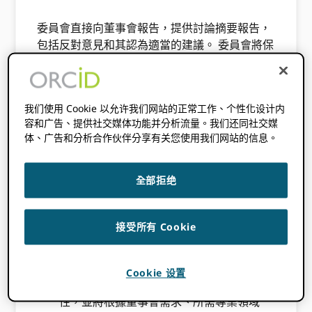
委員會直接向董事會報告，提供討論摘要報告，
包括反對意見和其認為適當的建議。 委員會將保
存會議記錄，並在下一次董事會會議上向董事會
報告所採取的行動和決定。
我们使用 Cookie 以允许我们网站的正常工作、个性化设计内
委員會的角色和職責
容和广告、提供社交媒体功能并分析流量。我们还同社交媒
体、广告和分析合作伙伴分享有关您使用我们网站的信息。
委員會負責物色、篩選、審查並向董事會推薦有
資格擔任董事的個人 ORCID 董事會董事，以及
全部拒绝
與委員會宗旨合理相關或董事會不時指派的其他
行動。 具體來說：
接受所有 Cookie
委員會努力根據需要確定和招募新的董事會
成員，以確保董事會成員保持在章程中規定
的水平。
Cookie 设置
委員會將定期評估當前董事會構成的有效
性，並將根據董事會需求、所需專業領域