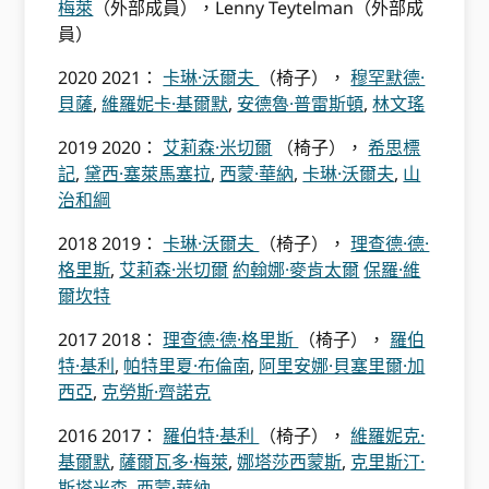
梅萊
（外部成員），Lenny Teytelman（外部成
員）
2020 2021：
卡琳·沃爾夫
（椅子），
穆罕默德·
貝薩
,
維羅妮卡·基爾默
,
安德魯·普雷斯頓
,
林文瑤
2019 2020：
艾莉森·米切爾
（椅子），
希思標
記
,
黛西·塞萊馬塞拉
,
西蒙·華納
,
卡琳·沃爾夫
,
山
治和綱
2018 2019：
卡琳·沃爾夫
（椅子），
理查德·德·
格里斯
,
艾莉森·米切爾
約翰娜·麥肯太爾
保羅·維
爾坎特
2017 2018：
理查德·德·格里斯
（椅子），
羅伯
特·基利
,
帕特里夏·布倫南
,
阿里安娜·貝塞里爾·加
西亞
,
克勞斯·齊諾克
2016 2017：
羅伯特·基利
（椅子），
維羅妮克·
基爾默
,
薩爾瓦多·梅萊
,
娜塔莎西蒙斯
,
克里斯汀·
斯塔米森
,
西蒙·華納