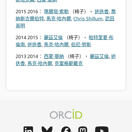
2015 2016：
瑪爾塔·索勒
（椅子），
迷迭香
,
喬
納斯吉爾伯特
,
馬克·哈內爾
,
Chris Shillum
,
武田
英明
2014 2015：
麗茲艾倫
（椅子），
帕特里夏·布
倫南
,
迷迭香
,
馬克·哈內爾
,
伯尼·勞斯
2013 2014：
西蒙·華納
（椅子），
麗茲艾倫
,
迷
迭香
,
馬克·哈內爾
,
克雷格範戴克