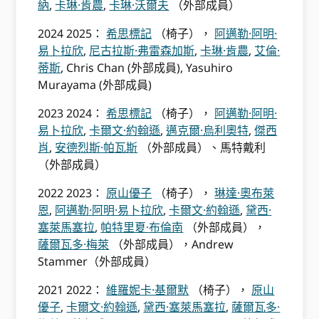
納
,
卡琳·肯農
,
卡琳·沃爾夫
（外部成員）
2024 2025：
希思標記
（椅子），
阿邁勒·阿明·
易卜拉欣
,
尼古拉斯·弗雷森加斯
,
卡琳·肯農
,
艾倫·
蒂斯
, Chris Chan (外部成員), Yasuhiro
Murayama (外部成員)
2023 2024：
希思標記
（椅子），
阿邁勒·阿明·
易卜拉欣
,
卡爾文·約翰遜
,
邁克爾·烏利奧特
,
傑西
肖
,
安德烈斯·帕瓦斯
（外部成員）、馬特戴利
（外部成員）
2022 2023：
原山優子
（椅子），
琳達·奧布萊
恩
,
阿邁勒·阿明·易卜拉欣
,
卡爾文·約翰遜
,
黛西·
塞萊馬塞拉
,
帕特里夏·布倫南
（外部成員），
薩爾瓦多·梅萊
（外部成員），Andrew
Stammer（外部成員）
2021 2022：
維羅妮卡·基爾默
（椅子），
原山
優子
,
卡爾文·約翰遜
,
黛西·塞萊馬塞拉
,
薩爾瓦多·