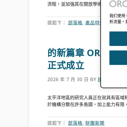
流程，並加強其在開放學術交流中的作用
我们使用
析流量。
提起下：
部落格
,
產品特性
,
應用情境
標記：
科
的新篇章 ORCID
正式成立
2026 年 7 月 30 日
BY
BRIAN MIN
太平洋地區的研究人員正在就具有區域
於機構分散在許多島國，加上能力有限，[
提起下：
部落格
,
財團新聞