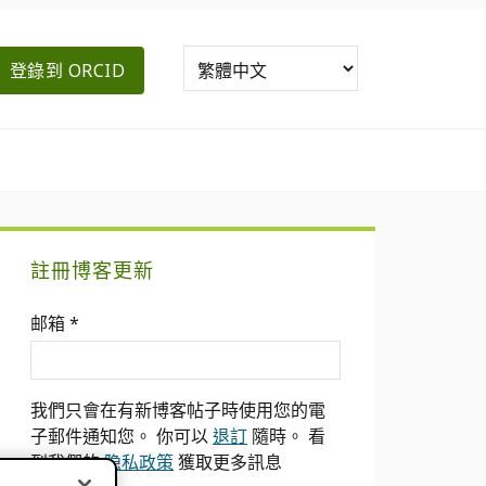
登錄到 ORCID
主
註冊博客更新
要
邮箱
*
側
邊
我們只會在有新博客帖子時使用您的電
欄
子郵件通知您。 你可以
退訂
隨時。 看
到我們的
隐私政策
獲取更多訊息