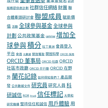
董事會選舉
我什麼
董事會提名
認證
社群信任網絡
財團
聯
服務提供商計劃
聯盟成員
賦能價
合體牽頭研討會
全球參與基金
全球參與
值
活動
增加全
計劃
公共政策基金
iamnw
積分
球參與
會員登入
拉丁美洲
平台
開放科學
會員
開放獲取
元數據
ORCID 採用
ORCID 董事局
ORCID
ORCID 社群
社區市政廳
ORCID 在野
ORCID 在行動
蘭花記錄
外
產品開
如何得知我們？
研究員
科
研究人員
發
公共數據文件
信任標記
研誠信
ROR
大學和
trust
用戶體驗
用
堅持信任和誠信
研究機構