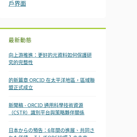
戶界面
最新動態
向上游推進：更好的元資料如何保護研
究的完整性
的新篇章 ORCID 在太平洋地區，區域聯
盟正式成立
新聞稿 - ORCID 通用科學技術資源
（CSTR）識別平台與策略夥伴關係
日本からの預告：6年間の進展、共同さ