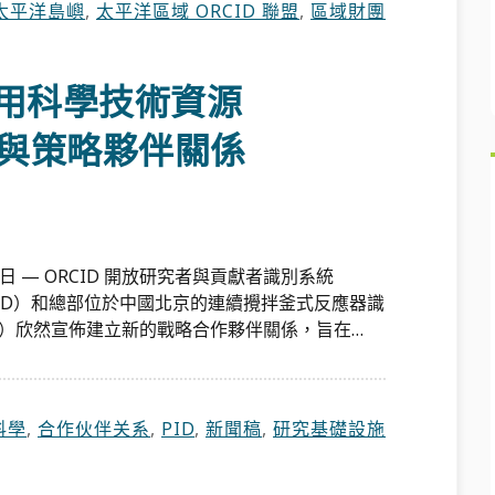
太平洋島嶼
,
太平洋區域 ORCID 聯盟
,
區域財團
 通用科學技術資源
台與策略夥伴關係
6日 — ORCID 開放研究者與貢獻者識別系統
ributor ID）和總部位於中國北京的連續攪拌釜式反應器識
Platform）欣然宣佈建立新的戰略合作夥伴關係，旨在…
科學
,
合作伙伴关系
,
PID
,
新聞稿
,
研究基礎設施