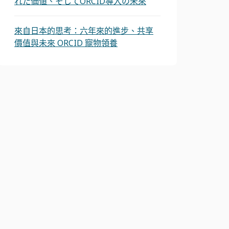
れた価値、そしてORCID導入の未來
來自日本的思考：六年來的進步、共享
價值與未來 ORCID 寵物領養