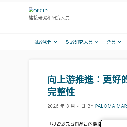
跳
跳
跳
轉
到
至
連接研究和研究人員
至
主
主
主
要
側
導
內
邊
航
容
欄
關於我們
對於研究人員
會員
向上游推進：更好
完整性
2026 年 8 月 4 日
BY
PALOMA MAR
「投資於元資料品質的機構更有能力維