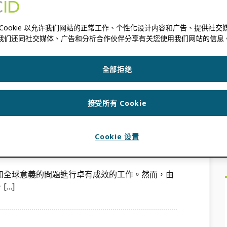
。」—伊馮娜·坎普芬斯，《科研誠信》：[…]
 Cookie 以允许我们网站的正常工作、个性化设计内容和广告、提供社交
我们还同社交媒体、广告和分析合作伙伴分享有关您使用我们网站的信息
研誠信
,
學術出版商
,
信任標記
,
大學和研究機構
全部拒绝
 在太平洋地區，區域聯盟
接受所有 Cookie
Cookie 设置
IHAN
和全球意義的問題進行卓有成效的工作。然而，由
…]