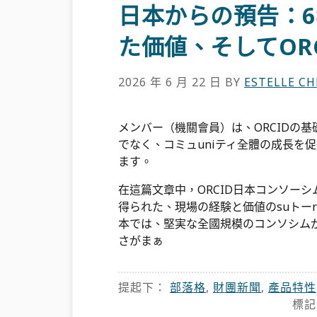
日本からの預告：
た価値、そしてOR
2026 年 6 月 22 日
BY
ESTELLE C
メンバー（機關會員）は、ORCIDの基礎
でなく、コミュuniティ全體の成長を
ます。
在這篇文章中，ORCID日本コンソー
得られた、現場の経験と価値のsuトーr
本では、堅実な全國規模のコンソシムが大
さがまぁ
提起下：
部落格
,
財團新聞
,
產品特性
標