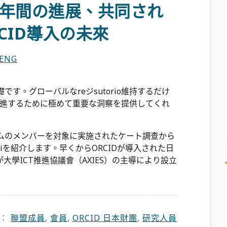
6年間の進展、共同され
CID導入の未來
HENG
です。グローバルなreジsutorio維持するだけ
促進するために極めて重要な洞察を提供してくれ
シムのメンバーを対象に実施されたケート調查から
iを紹介します。早くからORCIDが導入された日
學ICT推進協議會（AXIES）の主導により設立
記：
聯盟成員
,
會員
,
ORCID 日本財團
,
研究人員