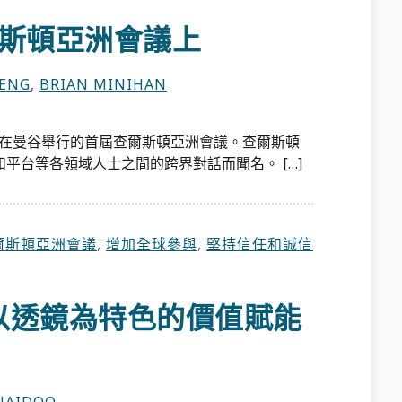
爾斯頓亞洲會議上
HENG
,
BRIAN MINIHAN
28日在曼谷舉行的首屆查爾斯頓亞洲會議。查爾斯頓
平台等各領域人士之間的跨界對話而聞名。 […]
爾斯頓亞洲會議
,
增加全球參與
,
堅持信任和誠信
以透鏡為特色的價值賦能