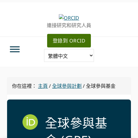
跳
跳
轉
到
至
主
連接研究和研究人員
主
要
導
內
登錄到 ORCID
航
容
你在這裡：
主頁
/
全球參與計劃
/
全球參與基金
全球參與基