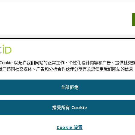
文档
資源
新聞與活動
 Cookie 以允许我们网站的正常工作、个性化设计内容和广告、提供社交
我们还同社交媒体、广告和分析合作伙伴分享有关您使用我们网站的信息
全部拒绝
接受所有 Cookie
Cookie 设置
D 財團和直接成員！ 查看我們按字母順序排列的成員組織和聯盟的