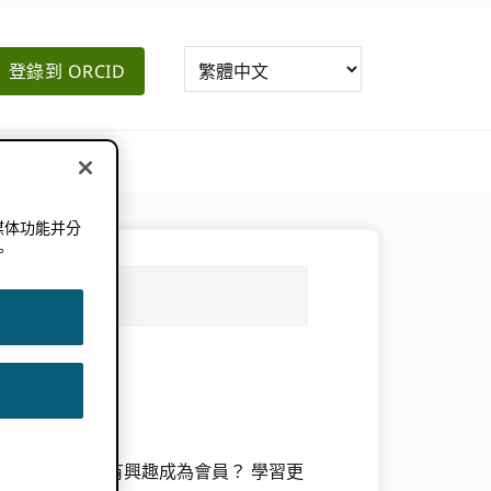
登錄到 ORCID
媒体功能并分
。
完整列表
此處
. 有興趣成為會員？ 學習更