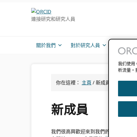
跳
跳
轉
到
連接研究和研究人員
至
主
主
要
導
內
航
容
關於我們
對於研究人員
會員
我们使用
析流量。
你在這裡：
主頁
/
新成員
新成員
我們很高興歡迎來到我們的新 ORCI