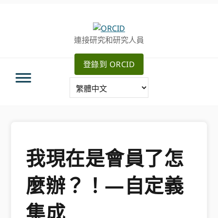
跳
跳
轉
到
至
主
連接研究和研究人員
主
要
導
內
登錄到 ORCID
航
容
我現在是會員了怎
麼辦？！—自定義
集成