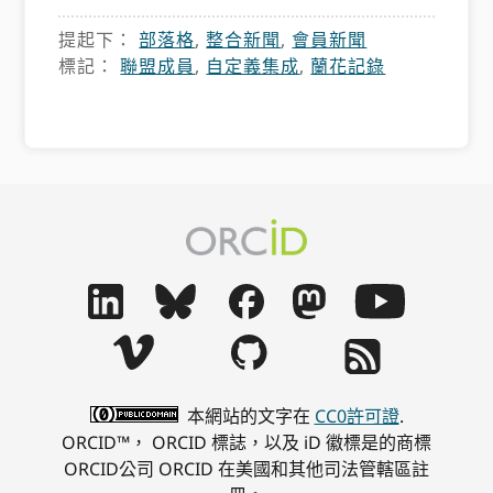
提起下：
部落格
,
整合新聞
,
會員新聞
標記：
聯盟成員
,
自定義集成
,
蘭花記錄
本網站的文字在
CC0許可證
.
ORCID™， ORCID 標誌，以及 iD 徽標是的商標
ORCID公司 ORCID 在美國和其他司法管轄區註