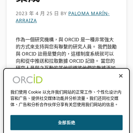
2023 年 4 月 25 日
BY
PALOMA MARÍN-
ARRAIZA
作為一個研究機構，與 ORCID 是一種非常強大
的方式來支持與您有聯繫的研究人員。 我們鼓勵
與 ORCID 註冊是雙向的，這樣制度系統就可以
向和從中推送和拉取數據 ORCID 記錄。 當您的
研究人員與之互動的其他組織將他們的數據添加
到 ORCID 登記處，他們的記錄將繼續積累更多
的數據，這些數據可以與其他連接的系統重複使
用 ORCID 註冊表，包括你的。
我们使用 Cookie 以允许我们网站的正常工作、个性化设计内
容和广告、提供社交媒体功能并分析流量。我们还同社交媒
我們致力於幫助組織與 ORCID 登記處，今年早
体、广告和分析合作伙伴分享有关您使用我们网站的信息。
些時候，我們舉行了第一次
網絡研討會
我是會
員，現在怎麼辦？！ 2023 系列，涵蓋有關集成
的一些基本信息：它們是什麼、使用它們的最佳
全部拒绝
實踐以及開始開發集成的一些簡單選項。 如果你