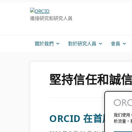
跳
跳
跳
轉
到
至
連接研究和研究人員
至
主
主
主
要
側
導
內
邊
航
容
欄
關於我們
對於研究人員
會員
堅持信任和誠
ORCID 在首屆查
我们使用
析流量。