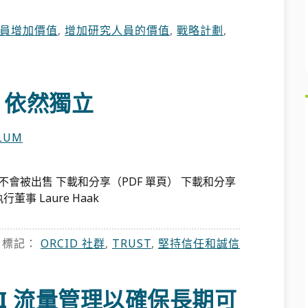
員增加價值
,
增加研究人員的價值
,
戰略計劃
,
持，依然獨立
LLUM
不會被出售 下載和分享（PDF 單頁） 下載和分享
事 Laure Haak
標記：
ORCID 社群
,
TRUST
,
堅持信任和誠信
PI 流量管理以確保長期可