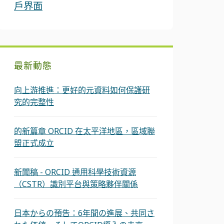
戶界面
最新動態
向上游推進：更好的元資料如何保護研
究的完整性
的新篇章 ORCID 在太平洋地區，區域聯
盟正式成立
新聞稿 - ORCID 通用科學技術資源
（CSTR）識別平台與策略夥伴關係
日本からの預告：6年間の進展、共同さ