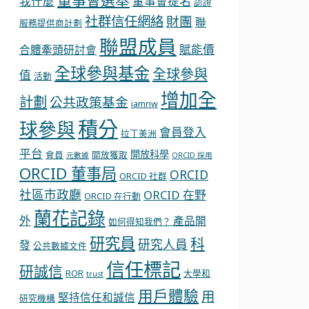
董事會選舉
我什麼
董事會提名
認證
社群信任網絡
財團
聯
服務提供商計劃
聯盟成員
賦能價
合體牽頭研討會
全球參與基金
全球參與
值
活動
增加全
計劃
公共政策基金
iamnw
積分
球參與
會員登入
拉丁美洲
平台
開放科學
會員
開放獲取
元數據
ORCID 採用
ORCID 董事局
ORCID
ORCID 社群
社區市政廳
ORCID 在野
ORCID 在行動
蘭花記錄
外
產品開
如何得知我們？
研究員
科
研究人員
發
公共數據文件
信任標記
研誠信
ROR
大學和
trust
用戶體驗
用
堅持信任和誠信
研究機構