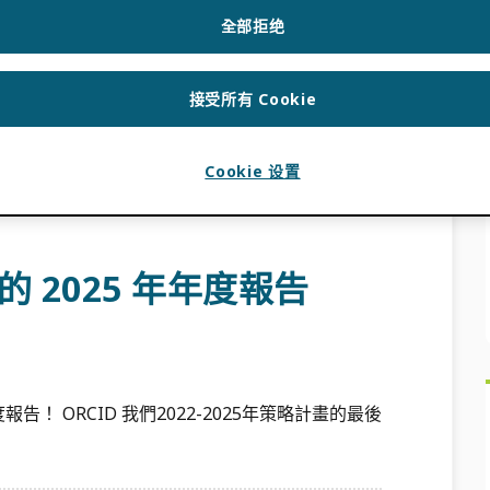
HENG
,
BRIAN MINIHAN
全部拒绝
28日在曼谷舉行的首屆查爾斯頓亞洲會議。查爾斯頓
平台等各領域人士之間的跨界對話而聞名。 […]
接受所有 Cookie
Cookie 设置
爾斯頓亞洲會議
,
增加全球參與
,
堅持信任和誠信
的 2025 年年度報告
報告！ ORCID 我們2022-2025年策略計畫的最後