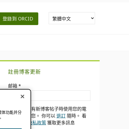
登錄到 ORCID
主
註冊博客更新
要
邮箱
*
側
邊
我們只會在有新博客帖子時使用您的電
媒体功能并分
欄
子郵件通知您。 你可以
退訂
隨時。 看
。
到我們的
隐私政策
獲取更多訊息