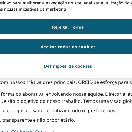
pe. Se você acha que pode ser uma boa opção para nossa o
sitivo para melhorar a navegação no site, analisar a utilização do s
s nossas iniciativas de marketing.
Rejeitar Todos
ucrativos voltada para a missão, apoiada pelos membros e
Aceitar todos os cookies
participam da pesquisa, bolsa de estudos e inovação são i
vés de disciplinas, fronteiras e tempo.
Definições de cookies
a também estão comprometidos com essa visão.
m nossos três valores principais, ORCID se esforça para s
orma colaborativa, envolvendo nossa equipe, Diretoria, a
e são o objetivo do nosso trabalho. Temos uma visão glob
trole do pesquisador enfatizam tudo o que fazemos.
 transparente e não proprietário.
osso Código de Conduta
.