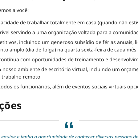
emos a você:
apacidade de trabalhar totalmente em casa (quando não esti
ível servindo a uma organização voltada para a comunida
tivos, incluindo um generoso subsídio de férias anuais, li
o amplo (dia de folga) na quarta sexta-feira de cada mês
ntínua com oportunidades de treinamento e desenvolvime
 nosso ambiente de escritório virtual, incluindo um orçam
e trabalho remoto
todos os funcionários, além de eventos sociais virtuais opc
ções
equipe e tenho a oportunidade de conhecer diversas pessoas de 