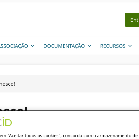
Ent
ASSOCIAÇÃO
DOCUMENTAÇÃO
RECURSOS
nosco!
osco!
 esteja interessado em aprender mais sobre ORCID, inclui
r em "Aceitar todos os cookies", concorda com o armazenamento de