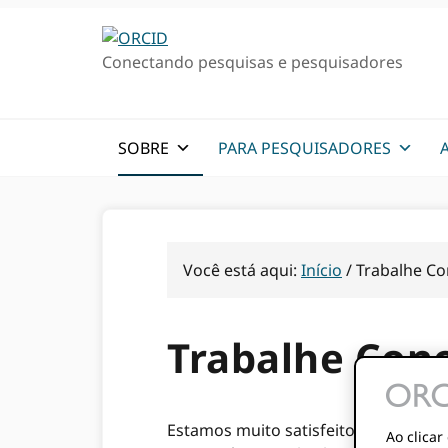
Ir
Ir
para
para
Conectando pesquisas e pesquisadores
a
o
navegação
conteúdo
primária
principal
SOBRE
PARA PESQUISADORES
Você está aqui:
Início
/
Trabalhe Co
Trabalhe Con
Estamos muito satisfeitos que você
Ao clica