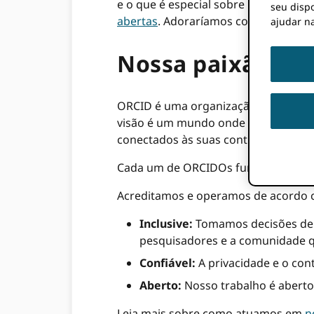
e o que é especial sobre nossa equi
seu dispo
abertas
. Adoraríamos conhecê-lo!
ajudar na
Nossa paixão
ORCID é uma organização sem fins l
visão é um mundo onde todos os que 
conectados às suas contribuições atra
Cada um de ORCIDOs funcionários d
Acreditamos e operamos de acordo co
Inclusive:
Tomamos decisões de f
pesquisadores e a comunidade qu
Confiável:
A privacidade e o con
Aberto:
Nosso trabalho é aberto,
Leia mais sobre como atuamos em
n