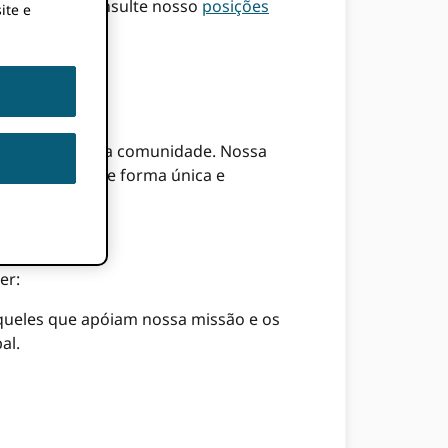
rganização, consulte nosso
posições
ite e
 governada pela comunidade. Nossa
dentificados de forma única e
er:
queles que apóiam nossa missão e os
al.