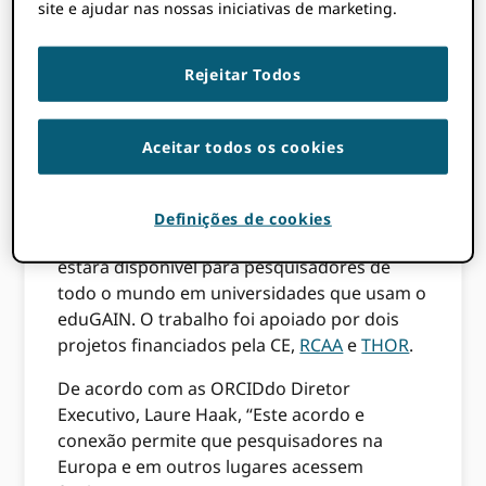
site e ajudar nas nossas iniciativas de marketing.
Hoje estamos anunciando com
SURF
um
acordo que fará o ORCID Registro disponível
Rejeitar Todos
via
SURFconext
. Esse acordo permitirá que
pesquisadores holandeses acessem o
registro usando as mesmas credenciais que
Aceitar todos os cookies
usam para fazer login em sua universidade.
Como SURFconext está conectado a
eduGAIN
, o acesso ao Registro por meio de
Definições de cookies
credenciais de login institucionais também
estará disponível para pesquisadores de
todo o mundo em universidades que usam o
eduGAIN. O trabalho foi apoiado por dois
projetos financiados pela CE,
RCAA
e
THOR
.
De acordo com as ORCIDdo Diretor
Executivo, Laure Haak, “Este acordo e
conexão permite que pesquisadores na
Europa e em outros lugares acessem