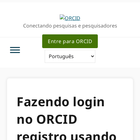
Ir
Ir
para
para
a
o
Conectando pesquisas e pesquisadores
navegação
conteúdo
primária
principal
Entre para ORCID
Fazendo login
no ORCID
registro usando