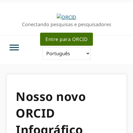
Ir
Ir
para
para
a
o
Conectando pesquisas e pesquisadores
navegação
conteúdo
primária
principal
Entre para ORCID
Nosso novo
ORCID
Infográfico