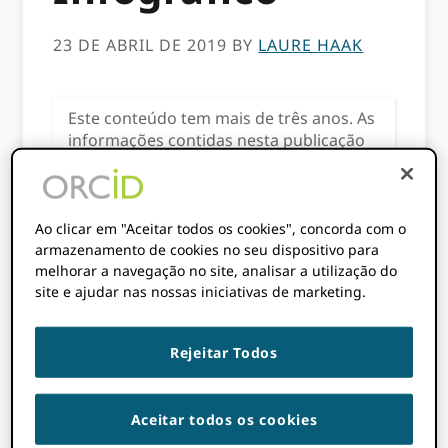
23 DE ABRIL DE 2019
BY
LAURE HAAK
Este conteúdo tem mais de três anos. As
informações contidas nesta publicação
podem estar incorretas.
Ao clicar em "Aceitar todos os cookies", concorda com o
Acesse o mais recente gráfico do
armazenamento de cookies no seu dispositivo para
'círculo virtuoso' (e muito mais!) em
melhorar a navegação no site, analisar a utilização do
nosso
Biblioteca de marcas
.
site e ajudar nas nossas iniciativas de marketing.
Rejeitar Todos
ORCID é um conceito simples que pode ser
surpreendentemente difícil de explicar. Eu
sei. Trabalho nisso há sete anos. Com mais
Aceitar todos os cookies
de 6 milhões de usuários e 1000 membros