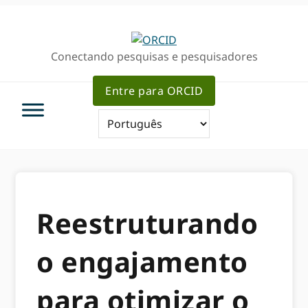
Ir
Ir
para
para
a
o
Conectando pesquisas e pesquisadores
navegação
conteúdo
primária
principal
Entre para ORCID
Reestruturando
o engajamento
para otimizar o