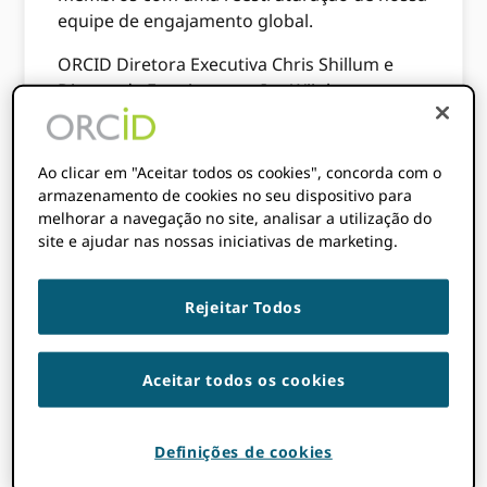
equipe de engajamento global.
ORCID Diretora Executiva Chris Shillum e
Diretor de Engajamento Ivo Wijnbergen
Explique mais.
Ao clicar em "Aceitar todos os cookies", concorda com o
O que está
armazenamento de cookies no seu dispositivo para
melhorar a navegação no site, analisar a utilização do
mudando?
site e ajudar nas nossas iniciativas de marketing.
Rejeitar Todos
Em nossa nova estrutura de Equipe de
Engajamento, estamos mudando de uma
configuração regional para uma organizada
Aceitar todos os cookies
em torno de nossos diferentes tipos de
membros e partes interessadas. Isso nos
permitirá otimizar nosso suporte com foco
Definições de cookies
aprimorado e consistência para cada grupo