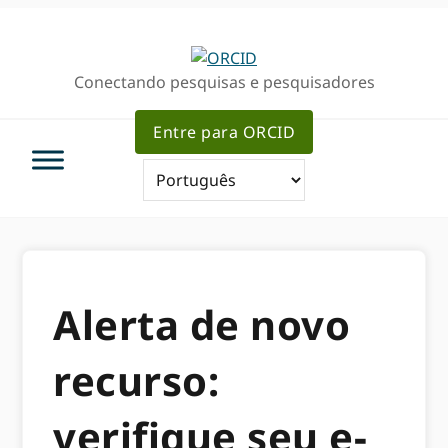
Ir
Ir
para
para
a
o
Conectando pesquisas e pesquisadores
navegação
conteúdo
primária
principal
Entre para ORCID
Alerta de novo
recurso:
verifique seu e-