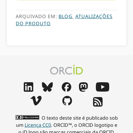
ARQUIVADO EM:
BLOG
,
ATUALIZAÇÕES
DO PRODUTO
O texto deste site é publicado sob
um
Licença CC0
. ORCID™, o ORCID logotipo e
o iD logo são marcas comerciais da ORCID,