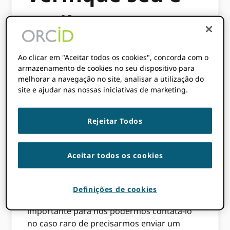
mail
24 DE ABRIL DE 2017
BY
PAULA DEMAIN
Ao clicar em "Aceitar todos os cookies", concorda com o
armazenamento de cookies no seu dispositivo para
melhorar a navegação no site, analisar a utilização do
Este conteúdo tem mais de três anos. As
site e ajudar nas nossas iniciativas de marketing.
informações contidas nesta publicação
podem estar incorretas.
Rejeitar Todos
Verificando os endereços de e-mail
associados ao seu ORCID o registro é
Aceitar todos os cookies
importante. É necessário um e-mail válido
para que você possa entrar em sua conta,
compartilhar suas informações e gerenciar
Definições de cookies
quem pode acessar seu registro. Também é
importante para nós podermos contatá-lo
no caso raro de precisarmos enviar um