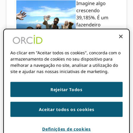
Imagine algo
crescendo
39,185%. É um
fazendeiro
plantando dois
tomates e
colhendo 783,600.
Ao clicar em "Aceitar todos os cookies", concorda com o
Ou um bebê
armazenamento de cookies no seu dispositivo para
panda de 0.2 kg
melhorar a navegação no site, analisar a utilização do
crescendo até
site e ajudar nas nossas iniciativas de marketing.
pesar 3.9
toneladas, maior
do que o elefante asiático médio. É o tipo de
Rejeitar Todos
crescimento do usuário de “taco de hóquei”
que deixa as pessoas babando no mundo
Aceitar todos os cookies
das startups. ORCID conseguiu isso em
apenas seis anos.
Juntar-se a ORCID em 2012, como líder de
Definições de cookies