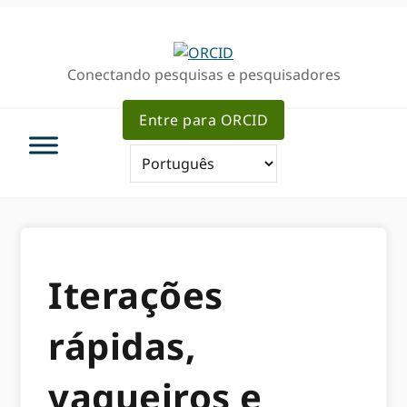
Ir
Ir
para
para
a
o
Conectando pesquisas e pesquisadores
navegação
conteúdo
primária
principal
Entre para ORCID
Iterações
rápidas,
vaqueiros e