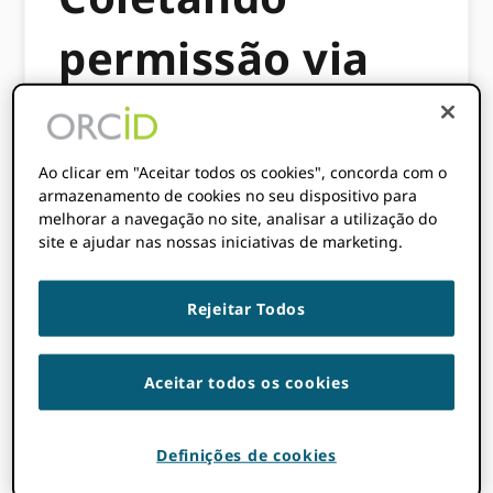
permissão via
ORCID caixa de
entrada
Ao clicar em "Aceitar todos os cookies", concorda com o
armazenamento de cookies no seu dispositivo para
melhorar a navegação no site, analisar a utilização do
site e ajudar nas nossas iniciativas de marketing.
Este fluxo de trabalho explica como ORCID
os membros podem obter permissão dos
Rejeitar Todos
autores para adicionar trabalhos publicados
aos seus ORCID gravar por meio de
notificações de permissão.
Aceitar todos os cookies
Essa é uma ótima maneira de entrar em
contato com os autores para obter
Definições de cookies
permissão para adicionar obras à lista do
autor ORCID registro com a notificação