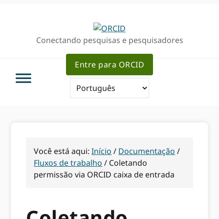
Ir
Ir
Skip
para
para
to
a
o
sidebar
Conectando pesquisas e pesquisadores
navegação
conteúdo
primária
primária
principal
Entre para ORCID
Você está aqui:
Início
/
Documentação
/
Fluxos de trabalho
/
Coletando
permissão via ORCID caixa de entrada
Coletando