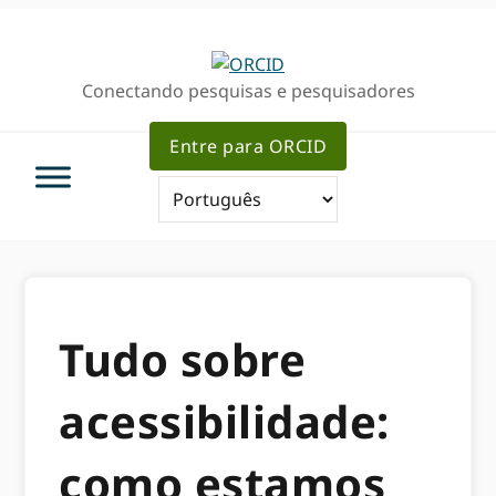
Ir
Ir
para
para
a
o
Conectando pesquisas e pesquisadores
navegação
conteúdo
primária
principal
Entre para ORCID
Tudo sobre
acessibilidade:
como estamos