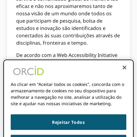
eficaz e não nos aproximaremos tanto de
nossa visão de um mundo onde todos os
que participam de pesquisa, bolsa de
estudos e inovação são identificados e
conectados às suas contribuições através de
disciplinas, fronteiras e tempo.
De acordo com a Web Accessibility Initiative
(WAI), para que uma tecnologia online seja
acessível, ela deve ser “projetada e
desenvolvida para que pessoas com
deficiência possam usá-la”. O que isso
Ao clicar em "Aceitar todos os cookies", concorda com o
armazenamento de cookies no seu dispositivo para
significa especificamente é que pessoas com
melhorar a navegação no site, analisar a utilização do
qualquer deficiência – auditiva, cognitiva,
site e ajudar nas nossas iniciativas de marketing.
neurológica, física, de fala ou visual – podem
perceber, entender, navegar, interagir e
contribuir com o conteúdo que encontram
Rejeitar Todos
na web.