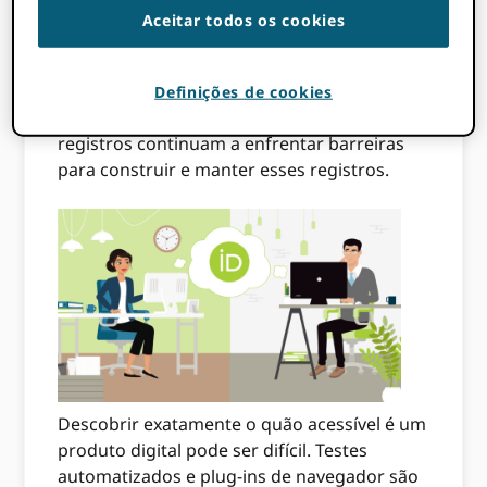
Enquanto o
atualizado recentemente ORCID
Aceitar todos os cookies
interface de registro
está mais acessível
agora do que nunca, sabemos que muitos
dos 8.5 milhões de usuários que estão
Definições de cookies
ativamente envolvidos com seus ORCID
registros continuam a enfrentar barreiras
para construir e manter esses registros.
Descobrir exatamente o quão acessível é um
produto digital pode ser difícil. Testes
automatizados e plug-ins de navegador são