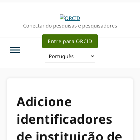
Ir
Ir
para
para
a
o
Conectando pesquisas e pesquisadores
navegação
conteúdo
primária
principal
Entre para ORCID
Adicione
identificadores
de instituição de