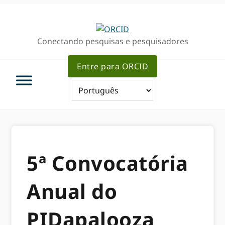
Ir
Ir
para
para
a
o
Conectando pesquisas e pesquisadores
navegação
conteúdo
primária
principal
Entre para ORCID
5ª Convocatória
Anual do
PIDapalooza