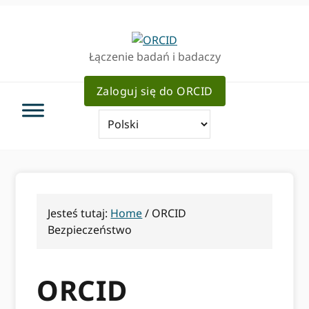
Przejdź
Przejdź
do
do
podstawowej
głównej
Łączenie badań i badaczy
nawigacji
zawartości
Zaloguj się do ORCID
Jesteś tutaj:
Home
/
ORCID
Bezpieczeństwo
ORCID