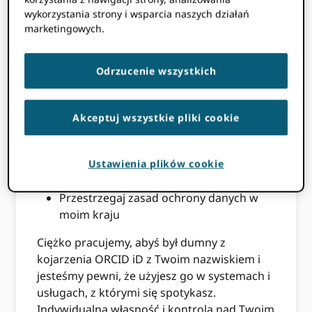
Podaj unikalne identyfikatory osób
wykorzystania strony i wsparcia naszych działań
marketingowych.
Szanuj moją prywatność, pozwalając mi
decydować, jakie informacje są
powiązane z moim identyfikatorem
Odrzucenie wszystkich
Jasno i konsekwentnie określaj, w jaki
sposób kontroluję dostęp do moich
Akceptuj wszystkie pliki cookie
informacji
Pozwól mi decydować, kto ma dostęp do
jakich informacji i zmieniać te
Ustawienia plików cookie
uprawnienia w dowolnym momencie
Przestrzegaj zasad ochrony danych w
moim kraju
Ciężko pracujemy, abyś był dumny z
kojarzenia ORCID iD z Twoim nazwiskiem i
jesteśmy pewni, że użyjesz go w systemach i
usługach, z którymi się spotykasz.
Indywidualna własność i kontrola nad Twoim