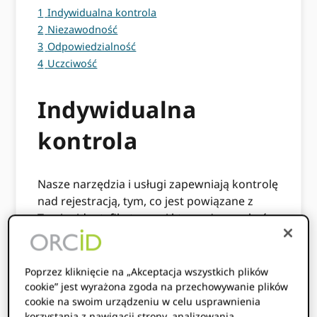
1
Indywidualna kontrola
2
Niezawodność
3
Odpowiedzialność
4
Uczciwość
Indywidualna
kontrola
Nasze narzędzia i usługi zapewniają kontrolę
nad rejestracją, tym, co jest powiązane z
Twoim identyfikatorem i kto może uzyskać
dostęp do Twoich informacji. Zapewniamy
bezpieczeństwo i ochronę systemu, aby
zapewnić utrzymanie kontroli użytkownika.
Poprzez kliknięcie na „Akceptacja wszystkich plików
cookie” jest wyrażona zgoda na przechowywanie plików
Miej pewność, że ORCID będzie:
cookie na swoim urządzeniu w celu usprawnienia
korzystania z nawigacji strony, analizowania